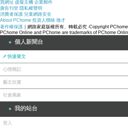
買網址
虛擬主機
企業郵件
廣告刊登
隱私權聲明
消費者保護
兒童網路安全
About PChome
投資人聯絡
徵才
著作權保護
｜網路家庭版權所有、轉載必究
‧Copyright PChome
PChome Online and PChome are trademarks of PChome Online
個人新聞台
快速發文
心情雜記
藝文欣賞
社會萬象
我的站台
登入