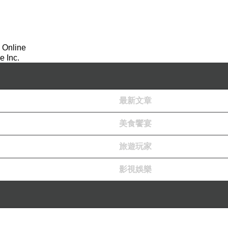
 Online
 Inc.
最新文章
美食饗宴
旅遊玩家
影視娛樂