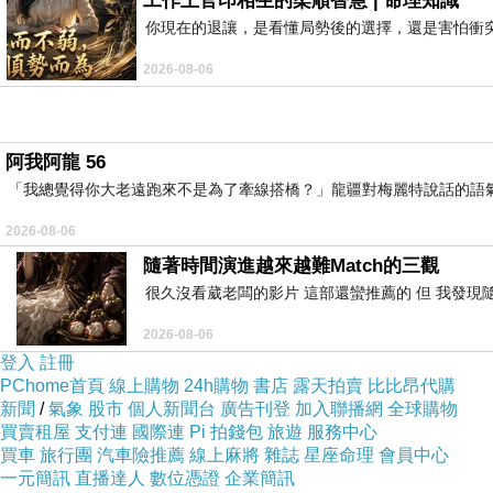
工作上官印相生的柔順智慧 | 命理知識
你現在的退讓，是看懂局勢後的選擇，還是害怕衝
2026-08-06
阿我阿龍 56
「我總覺得你大老遠跑來不是為了牽線搭橋？」龍疆對梅麗特說話的語
2026-08-06
隨著時間演進越來越難Match的三觀
很久沒看葳老闆的影片 這部還蠻推薦的 但 我發現
2026-08-06
登入
註冊
PChome首頁
線上購物
24h購物
書店
露天拍賣
比比昂代購
新聞
/
氣象
股市
個人新聞台
廣告刊登
加入聯播網
全球購物
買賣租屋
支付連
國際連
Pi 拍錢包
旅遊
服務中心
買車
旅行團
汽車險推薦
線上麻將
雜誌
星座命理
會員中心
一元簡訊
直播達人
數位憑證
企業簡訊