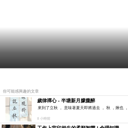
你可能感興趣的文章
歲律禪心 - 半塘新月朦朧醉
來到了立秋 ， 意味著夏天即將過去 ， 秋 ，揪也 
8 小時前