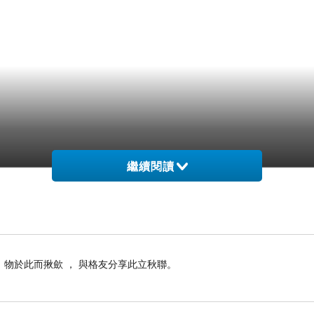
繼續閱讀
， 物於此而揪歛 ， 與格友分享此立秋聯。