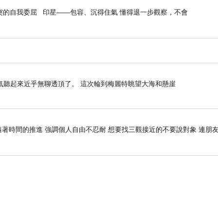
突的自我委屈 印星——包容、沉得住氣 懂得退一步觀察，不會
氣聽起來近乎無聊透頂了。 這次輪到梅麗特眺望大海和懸崖
隨著時間的推進 強調個人自由不忍耐 想要找三觀接近的不要說對象 連朋