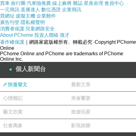
買車
旅行團
汽車險推薦
線上麻將
雜誌
星座命理
會員中心
一元簡訊
直播達人
數位憑證
企業簡訊
買網址
虛擬主機
企業郵件
廣告刊登
隱私權聲明
消費者保護
兒童網路安全
About PChome
投資人聯絡
徵才
著作權保護
｜網路家庭版權所有、轉載必究
‧Copyright PChome
Online
PChome Online and PChome are trademarks of PChome
Online Inc.
個人新聞台
快速發文
最新文章
心情雜記
美食饗宴
藝文欣賞
旅遊玩家
社會萬象
影視娛樂