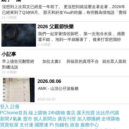
沒想到上次寫文已經是一年前了。 更沒想到就這麼走著走著，2026年
已經來到了Q3的8月。 那天和好友You約吃飯，有些難為情地說「覺得
14 小時前
2026 父親節快樂
我們一起穿著情侶裝吧， 第一次泡冷水澡， 感覺
還不錯， 泡到一半就睡著了， 後來打雷把我吵
4 小時前
醒， 手
小記事
早上禱告完翻聖經 加拉太書2 與福音的真理不合 就在眾人面前
對磯法說
23 小時前
2026.08.06
AMK - 山頂公仔波板糖
2026-08-07
登入
註冊
PChome首頁
線上購物
24h購物
書店
露天拍賣
比比昂代購
新聞
/
氣象
股市
個人新聞台
廣告刊登
加入聯播網
全球購物
買賣租屋
支付連
國際連
Pi 拍錢包
旅遊
服務中心