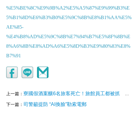
%E5%BE%8C%E9%9B%A2%E5%A5%87%E9%99%B3%E
5%B1%8D%E6%B3%B0%E5%9C%8B%E8%B1%AA%E5%
AE%85-
%E4%B8%AD%E5%9C%8B%E7%94%B7%E5%8F%8B%E
8%A6%8B%E8%AD%A6%E5%8D%B3%E9%80%83%E8%
B7%91
寮國假酒案釀6名旅客死亡！旅館員工都被抓 全是這國人
上一篇：
司警籲提防 “AI換臉”勒索電郵
下一篇：