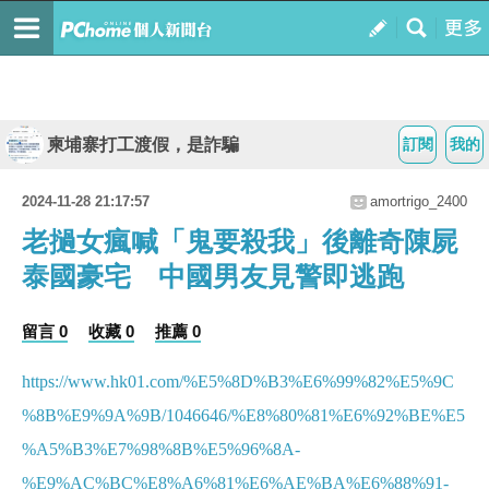
柬埔寨打工渡假，是詐騙
訂閱
我的
2024-11-28 21:17:57
amortrigo_2400
老撾女瘋喊「鬼要殺我」後離奇陳屍
泰國豪宅 中國男友見警即逃跑
留言 0
收藏 0
推薦 0
https://www.hk01.com/%E5%8D%B3%E6%99%82%E5%9C
%8B%E9%9A%9B/1046646/%E8%80%81%E6%92%BE%E5
%A5%B3%E7%98%8B%E5%96%8A-
%E9%AC%BC%E8%A6%81%E6%AE%BA%E6%88%91-