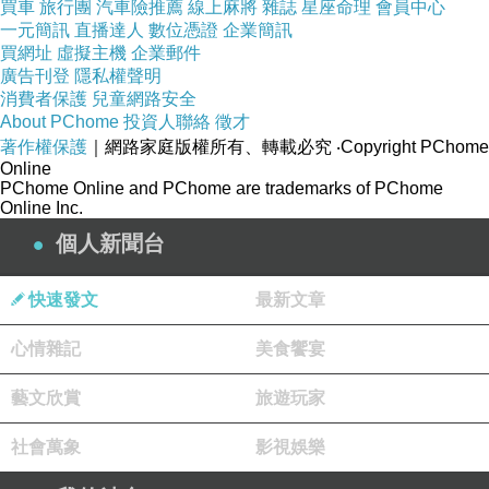
買車
旅行團
汽車險推薦
線上麻將
雜誌
星座命理
會員中心
一元簡訊
直播達人
數位憑證
企業簡訊
買網址
虛擬主機
企業郵件
廣告刊登
隱私權聲明
消費者保護
兒童網路安全
About PChome
投資人聯絡
徵才
著作權保護
｜網路家庭版權所有、轉載必究
‧Copyright PChome
Online
PChome Online and PChome are trademarks of PChome
Online Inc.
個人新聞台
快速發文
最新文章
心情雜記
美食饗宴
藝文欣賞
旅遊玩家
社會萬象
影視娛樂