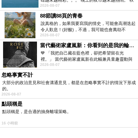
雄越來越精彩。。。 晚上的夜市越來越熱鬧。 秋
2026-08-07
天的風刮得很熱 夜遊消暑熱。。。
88節讀88頁的青春
說真格的，如果我要寫我的情史，可能會高潮迭起
令人歎息！(好酸)，不過，我可能也會萬劫不
2026-08-07
復...，每天跪鍵盤還是被判了花心的罪
當代藝術家盧嵐新：你看到的是我的輪廓，還是你的故事？——藏在藍色裡的希望與光
💙 「我把自己藏在藍色裡，卻把希望留在光
裡。」 當代藝術家盧嵐新在此幅兼具童趣靈動與
2026-08-07
抽象韻味的新作中，用湛藍的羽翼般色塊包覆著
忽略事實不計
大部分的政治意見和社會溝通意見，都是在忽略事實不計的情況下形成
的。
2026-08-07
點頭稱是
點頭稱是，是合適的抽身離場策略。
16 小時前