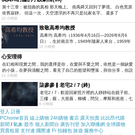
第十三章：被扭曲的真相 那天晚上。 堯禹舜又回到了夢境。 白色荒原
依舊寂靜。 但這一次，天空漂浮的不再只是玩家名字。 還多了
22 小時前
致敬高希均教授
高希均 高希均（1936年4月16日—2026年8月6
日），生於南京市，1949年隨家人來台，1959年
10 小時前
赴美深造並取得經濟發展博士學位。曾任
心安理得
在幻相和現實之間，我的選擇是你，在愛與不愛之間，依然是一個缺愛
的小孩，在夢與清醒之間，看見了自己的慾望和墮落，與你分享，你説
21 小時前
柒參參▎老宅2 / 7 (終)
老宅2 / 7 - 歡迎回家照片裡的人靜靜站在鏡子前。
三樓，廄，大崽蕥，柳橘，閆兒，摩斯和崽崽，七
8 小時前
個人整整齊齊地站在鏡框之外，如同
登入
註冊
PChome首頁
線上購物
24h購物
書店
露天拍賣
比比昂代購
新聞
/
氣象
股市
個人新聞台
廣告刊登
加入聯播網
全球購物
買賣租屋
支付連
國際連
Pi 拍錢包
旅遊
服務中心