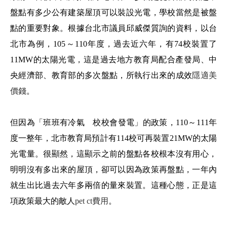
盤點有多少公有建築屋頂可以裝設光電，學校當然是被盤
點的重要對象。根據台北市議員邱威傑質詢的資料，以台
北市為例，105～110年度，過去近六年，有74校裝置了
11MW的太陽光電，這是過去地方教育局配合產發局、中
央經濟部、教育部的多次盤點，所執行出來的成效
隱適美
價錢
。
但因為「班班有冷氣 校校會發電」的政策，110～111年
度一整年，北市教育局預計有114校可再裝置21MW的太陽
光電量。很顯然，這顯示之前的盤點各校根本沒有用心，
明明沒有多出來的屋頂，卻可以因為政策再盤點，一年內
就生出比過去六年多兩倍的量來裝置。這種心態，正是這
項政策最大的敵人
pet ct費用
。