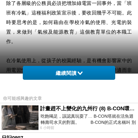
除了各層級的公務員必須把增加綠電當一回事外，當「班
班有冷氣」這種福利政策宣示後，要收回幾乎不可能。此
時要思考的是，如何藉由在學校冷氣的使用、光電的裝
置，來做到「氣候及能源教育」這個教育單位的本職工
作。
在冷氣使用上，從孩子的校園經驗，是有機會影響家中的
用電習慣---在一定溫度下才開冷氣、冷氣定溫在舒適而非
繼續閱讀
穿外套的程度等。舉例來說，全台灣資源回收平均做最
好、分類最紮實的肯定是國小校園，其次是國中；越長大
你可能感興趣的文章
習慣就越差，出社會除非公司有清楚要求，不然可能都沒
孩童分類的徹底。所以從小訓練並且給予好的用電習慣，
計畫趕不上變化的九州行 (8) B-CON環球塔
吃飽喝足，該認真玩耍了… B-CON塔就在活魚迴
是有機會調整的
前列腺肥大治療
。
轉壽司水天的對面。 B-CON的正式名稱叫 別
6 小時前