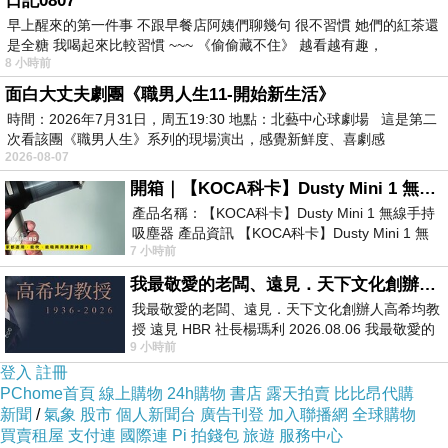
日記0807
早上醒來的第一件事 不跟早餐店阿姨們聊幾句 很不習慣 她們的紅茶還
是全糖 我喝起來比較習慣 ~~~ 《偷偷藏不住》 越看越有趣，
8 小時前
面白大丈夫劇團《職男人生11-開始新生活》
時間：2026年7月31日，周五19:30 地點：北藝中心球劇場 這是第二
次看該團《職男人生》系列的現場演出，感覺新鮮度、喜劇感
2026-08-07
開箱｜【KOCA科卡】Dusty Mini 1 無線手持吸塵器
產品名稱：【KOCA科卡】Dusty Mini 1 無線手持
吸塵器 產品資訊 【KOCA科卡】Dusty Mini 1 無
7 小時前
線手持吸塵器評語： 能吸、能吹兼具兩
我最敬愛的老闆、遠見．天下文化創辦人高希均教授
我最敬愛的老闆、遠見．天下文化創辦人高希均教
授 遠見 HBR 社長楊瑪利 2026.08.06 我最敬愛的
9 小時前
老闆、遠見．天下文化創辦人高希均教
登入
註冊
PChome首頁
線上購物
24h購物
書店
露天拍賣
比比昂代購
新聞
/
氣象
股市
個人新聞台
廣告刊登
加入聯播網
全球購物
買賣租屋
支付連
國際連
Pi 拍錢包
旅遊
服務中心