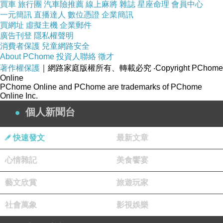
買車
旅行團
汽車險推薦
線上麻將
雜誌
星座命理
會員中心
一元簡訊
直播達人
數位憑證
企業簡訊
買網址
虛擬主機
企業郵件
廣告刊登
隱私權聲明
消費者保護
兒童網路安全
About PChome
投資人聯絡
徵才
著作權保護
｜網路家庭版權所有、轉載必究
‧Copyright PChome
Online
PChome Online and PChome are trademarks of PChome
Online Inc.
個人新聞台
快速發文
最新文章
心情雜記
美食饗宴
藝文欣賞
旅遊玩家
社會萬象
影視娛樂