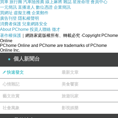
買車
旅行團
汽車險推薦
線上麻將
雜誌
星座命理
會員中心
一元簡訊
直播達人
數位憑證
企業簡訊
買網址
虛擬主機
企業郵件
廣告刊登
隱私權聲明
消費者保護
兒童網路安全
About PChome
投資人聯絡
徵才
著作權保護
｜網路家庭版權所有、轉載必究
‧Copyright PChome
Online
PChome Online and PChome are trademarks of PChome
Online Inc.
個人新聞台
快速發文
最新文章
心情雜記
美食饗宴
藝文欣賞
旅遊玩家
社會萬象
影視娛樂