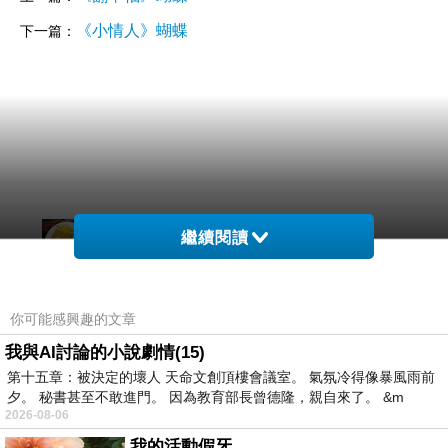
《小情人》蝴蝶
下一篇：
新聞台Blog小天使
繼續閱讀
2020-12-03 17:11:46
親愛的台長︰
恭喜您！此篇文章極為優質，獲選為本日哈燒
你可能感興趣的文章
文章，將會出現在新聞台首頁哈燒文章區塊輪播。
請您繼續保持每日撰寫文章的好習慣，期待您提供
我與AI討論的小說劇情(15)
讀者更多精采的內容，加油！
第十五章：被決定的壞人 天命文創頂樓會議室。 氣氛冷得像暴風雨前
夕。 秘書甚至不敢進門。 因為教育部長曾德隆，親自來了。 &m
2026-08-06
我的活動假牙