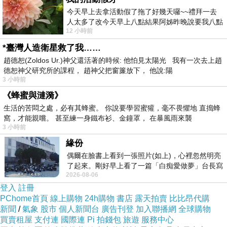
今天早上去拿活動假了拖了好幾天囉~~禮拜一去
人太多了改今天早上八點結果阿姊昨晚說要我八點
12 小時前
去西螺農會~回到莿桐都8點半多了
*臺灣人造衛星救了我……
趙德恕(Zoldos Ur.)神父還活著的時候: 他怕見太陽光 我有一次去上趙
德恕神父研究所的課程， 趙神父把窗簾放下， 他說:陽
3 小時前
《蜂蜜與漣漪》
生活的苦悶之處，必有其蜂蜜。 你說要學習蜜獾，毫不畏懼地 直搗蜂
窩，才能親嚐。 甚至練一身鐵布衫、金鐘罩， 在暴風雨來襲
3 小時前
緣份
偶爾在臉書上看到一張照片(如上)，心裡忽然明亮
了起來。剛好早上看了一篇「白痴愛做夢」台長寫
2026-08-06
的貼文，在回顧年輕時瘋狂愛上
登入
註冊
PChome首頁
線上購物
24h購物
書店
露天拍賣
比比昂代購
新聞
/
氣象
股市
個人新聞台
廣告刊登
加入聯播網
全球購物
買賣租屋
支付連
國際連
Pi 拍錢包
旅遊
服務中心