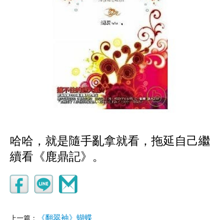
哈哈，就是隨手亂拿就看，拖延自己繼
續看《鹿鼎記》。
《翻翠袖》蝴蝶
上一篇：