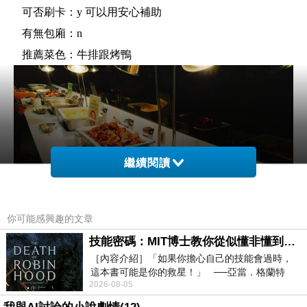
可否刷卡：y 可以用安心補助
有無包廂：n
推薦菜色：牛排跟烤鴨
繼續閱讀
你可能感興趣的文章
技能密碼：MIT博士教你從似懂非懂到穩定輸出，把專業變事業的職能升級攻略 /麥特．比恩(容錯)
［內容介紹］「如果你擔心自己的技能會過時，
這本書可能是你的救星！」 ──亞當．格蘭特
2026-08-05
（Adam Grant），《
簡評：如果不是一泊二食方案，成人晚餐是880加一乘