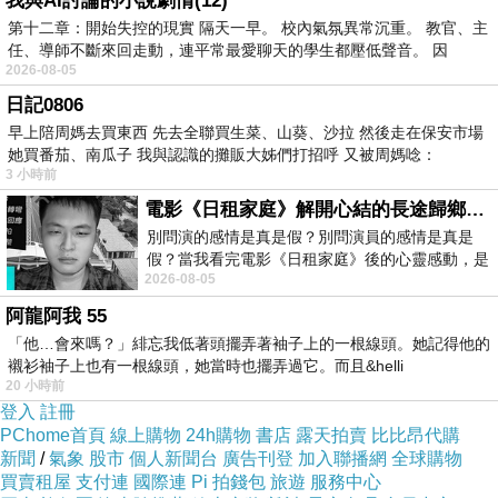
我與AI討論的小說劇情(12)
菜色大部分都還合胃口 提供紅酒白酒啤酒無限暢飲+烤鴨與
第十二章：開始失控的現實 隔天一早。 校內氣氛異常沉重。 教官、主
牛排 很得先生歡心
任、導師不斷來回走動，連平常最愛聊天的學生都壓低聲音。 因
2026-08-05
我們決定五點半就到西餐廳享用晚餐，
日記0806
早上陪周媽去買東西 先去全聯買生菜、山葵、沙拉 然後走在保安市場
對先生而言，今天的重頭戲有三
她買番茄、南瓜子 我與認識的攤販大姊們打招呼 又被周媽唸：
1.紅白酒無限暢飲
3 小時前
電影《日租家庭》解開心結的長途歸鄉！能在電影院感受到地理的寬闊和人心的相鄰，真是太棒了！
別問演的感情是真是假？別問演員的感情是真是
假？當我看完電影《日租家庭》後的心靈感動，是
2026-08-05
真的。詮釋的情感觸動了人心，就是真情
阿龍阿我 55
「他…會來嗎？」緋忘我低著頭擺弄著袖子上的一根線頭。她記得他的
襯衫袖子上也有一根線頭，她當時也擺弄過它。而且&helli
20 小時前
登入
註冊
PChome首頁
線上購物
24h購物
書店
露天拍賣
比比昂代購
新聞
/
氣象
股市
個人新聞台
廣告刊登
加入聯播網
全球購物
買賣租屋
支付連
國際連
Pi 拍錢包
旅遊
服務中心