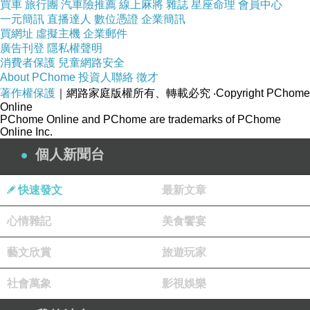
買車
旅行團
汽車險推薦
線上麻將
雜誌
星座命理
會員中心
一元簡訊
直播達人
數位憑證
企業簡訊
買網址
虛擬主機
企業郵件
廣告刊登
隱私權聲明
消費者保護
兒童網路安全
About PChome
投資人聯絡
徵才
著作權保護
｜網路家庭版權所有、轉載必究
‧Copyright PChome
Online
PChome Online and PChome are trademarks of PChome
Online Inc.
個人新聞台
快速發文
最新文章
心情雜記
美食饗宴
藝文欣賞
旅遊玩家
2.烤鴨
社會萬象
影視娛樂