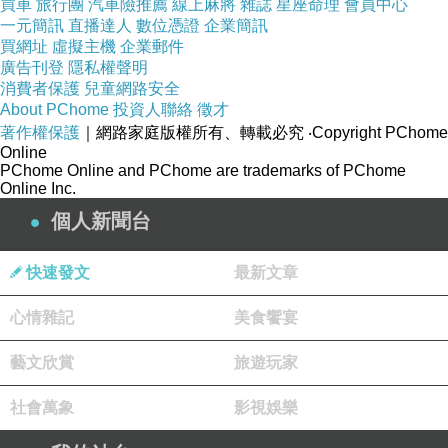
買車
旅行團
汽車險推薦
線上麻將
雜誌
星座命理
會員中心
永和是火鍋族的天堂，
一元簡訊
直播達人
數位憑證
企業簡訊
買網址
虛擬主機
企業郵件
四號公園一圈更是形形色色的火鍋店，
廣告刊登
隱私權聲明
消費者保護
兒童網路安全
About PChome
投資人聯絡
徵才
著作權保護
｜網路家庭版權所有、轉載必究
‧Copyright PChome
Online
PChome Online and PChome are trademarks of PChome
Online Inc.
個人新聞台
快速發文
最新文章
心情雜記
美食饗宴
藝文欣賞
旅遊玩家
即便如此，我們想吃牛奶鍋，首選永遠是樂番。
社會萬象
影視娛樂
每次吃樂番都會落入打包菜盤的窘境，