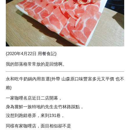
{2020年4月22日 用餐食記}
我的部落格常常放的是回憶啊。
永和吃牛奶鍋內用首選{外帶 山森原口味豐富多元又平價 也不
賴}
一家咖哩名店近日二店開幕，
身為嘗鮮一族特地約先生去竹林路踩點，
沒想到跑錯巷弄，來到191巷，
同樣有家咖哩店，面目相似卻不是