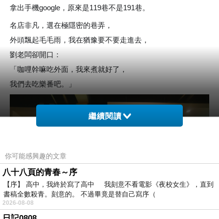
拿出手機google，原來是119巷不是191巷。
名店非凡，選在極隱密的巷弄，
外頭飄起毛毛雨，我在猶豫要不要走進去，
劉老闆卻開口：
「咖哩幹嘛吃外面，我來煮就好了，
我們去吃樂番吧。」
繼續閱讀
你可能感興趣的文章
八十八頁的青春～序
【序】 高中，我終於寫了高中 我刻意不看電影《夜校女生》，直到
書稿全數殺青。刻意的。 不過畢竟是替自己寫序（
2026-08-08
日記0808