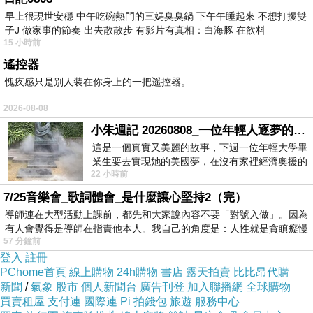
早上很現世安穩 中午吃碗熱門的三媽臭臭鍋 下午午睡起來 不想打擾雙
子J 做家事的節奏 出去散散步 有影片有真相：白海豚 在飲料
15 小時前
一個念頭，人從竹林路往返國中路。
遙控器
還是老地方讓人安心。
愧疚感只是别人装在你身上的一把遥控器。
2026-08-08
小朱週記 20260808_一位年輕人逐夢的真實故事
這是一個真實又美麗的故事，下週一位年輕大學畢
業生要去實現她的美國夢，在沒有家裡經濟奧援的
22 小時前
情況下，靠著自我努力工作累積出國基
7/25音樂會_歌詞體會_是什麼讓心堅持2（完）
導師連在大型活動上課前，都先和大家說內容不要「對號入做」。因為
有人會覺得是導師在指責他本人。我自己的角度是：人性就是貪瞋癡慢
57 分鐘前
登入
註冊
PChome首頁
線上購物
24h購物
書店
露天拍賣
比比昂代購
新聞
/
氣象
股市
個人新聞台
廣告刊登
加入聯播網
全球購物
買賣租屋
支付連
國際連
Pi 拍錢包
旅遊
服務中心