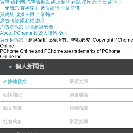
買車
旅行團
汽車險推薦
線上麻將
雜誌
星座命理
會員中心
一元簡訊
直播達人
數位憑證
企業簡訊
買網址
虛擬主機
企業郵件
廣告刊登
隱私權聲明
消費者保護
兒童網路安全
About PChome
投資人聯絡
徵才
著作權保護
｜網路家庭版權所有、轉載必究
‧Copyright PChome
Online
PChome Online and PChome are trademarks of PChome
Online Inc.
個人新聞台
快速發文
最新文章
心情雜記
美食饗宴
藝文欣賞
旅遊玩家
社會萬象
影視娛樂