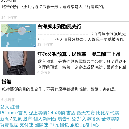
吃苦耐勞，但生活過得卻很一般，這通常是人品好造成的。
WitchVera
14 小時前
2022-11-23 17:33:16
真是美！吉祥如意
白海豚未到強風先行
----------------------------------- 〈白海豚未到強風先
行〉 今天清晨好無奈，因為我一早就被強風
旅人
13 小時前
2022-11-19 19:25:08
狂砍公視預算，民進黨一哭二鬧三上吊
古典美詞
讚
嚴審預算，是我們與民眾黨共同合作，只要遇到不
合理的預算，當然一定會砍或是凍結，最近文化部
晚安安
4 小時前
要編列公視和Taiwan plus預算，在110年
婚姻
維持關係的目的是合作，不要什麼事都講到感情。婚姻，亦如是。
6 小時前
登入
註冊
PChome首頁
線上購物
24h購物
書店
露天拍賣
比比昂代購
新聞
/
氣象
股市
個人新聞台
廣告刊登
加入聯播網
全球購物
買賣租屋
支付連
國際連
Pi 拍錢包
旅遊
服務中心