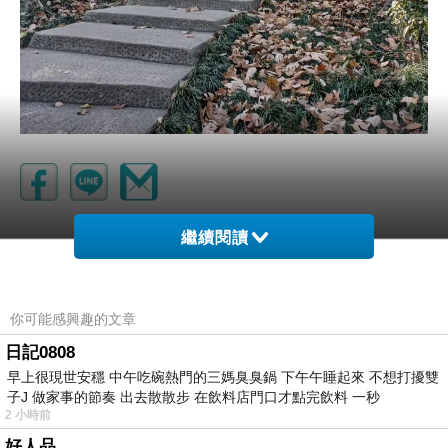
繼續閱讀
〈一剪梅.荷蛙〉
上一篇：
〈如夢令〉
下一篇：
你可能感興趣的文章
日記0808
早上很現世安穩 中午吃碗熱門的三媽臭臭鍋 下午午睡起來 不想打擾雙
子J 做家事的節奏 出去散散步 在飲料店門口才點完飲料 一秒
2 小時前
好人品