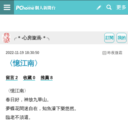
╭＊‧心房漩渦‧＊╮
訂閱
我的
2022-11-19 18:30:50
昨夜微霜
〈憶江南〉
留言 2
收藏 0
推薦 8
〈憶江南〉
春日好，神放九華山。
夢蝶花間迷自在，知魚濠下樂悠然。
臨老不須還。