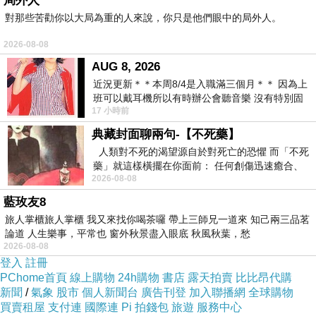
局外人
對那些苦勸你以大局為重的人來說，你只是他們眼中的局外人。
2026-08-08
AUG 8, 2026
近況更新＊＊本周8/4是入職滿三個月＊＊ 因為上
班可以戴耳機所以有時辦公會聽音樂 沒有特別固
17 小時前
定哪天但就是一周某一天會固定聽'90
典藏封面聊兩句-【不死藥】
人類對不死的渴望源自於對死亡的恐懼 而「不死
藥」就這樣橫擺在你面前： 任何創傷迅速癒合、
2026-08-08
停止衰老、痛覺消失…堪
藍玫友8
旅人掌櫃旅人掌櫃 我又來找你喝茶囉 帶上三師兄一道來 知己兩三品茗
論道 人生樂事，平常也 窗外秋景盡入眼底 秋風秋葉，愁
2026-08-08
登入
註冊
PChome首頁
線上購物
24h購物
書店
露天拍賣
比比昂代購
新聞
/
氣象
股市
個人新聞台
廣告刊登
加入聯播網
全球購物
買賣租屋
支付連
國際連
Pi 拍錢包
旅遊
服務中心