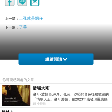
土孔就是堀仔
上一篇：
了善
下一篇：
繼續閱讀
你可能感興趣的文章
借場大雨
麥可·波頓 以渾厚、低沉、沙啞的音色征服歌迷的
「情歌天王」麥可波頓，在2023年底發現罹患腦
15 小時前
瘤「祈禱早日康復，一切都好」。