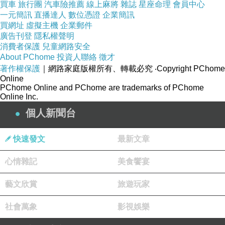
買車
旅行團
汽車險推薦
線上麻將
雜誌
星座命理
會員中心
一元簡訊
直播達人
數位憑證
企業簡訊
買網址
虛擬主機
企業郵件
廣告刊登
隱私權聲明
消費者保護
兒童網路安全
About PChome
投資人聯絡
徵才
著作權保護
｜網路家庭版權所有、轉載必究
‧Copyright PChome
Online
PChome Online and PChome are trademarks of PChome
Online Inc.
個人新聞台
快速發文
最新文章
心情雜記
美食饗宴
藝文欣賞
旅遊玩家
社會萬象
影視娛樂