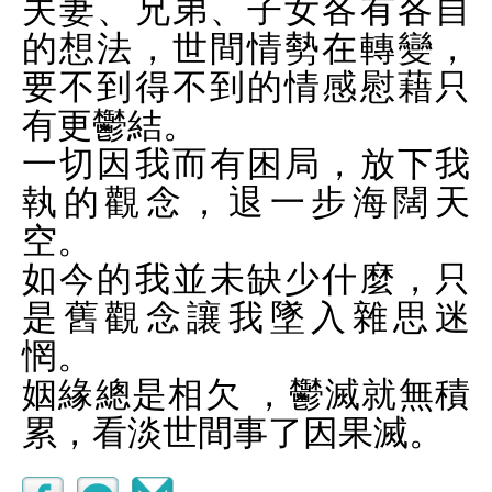
夫妻、兄弟、子女各有各自
的想法，世間情勢在轉變，
要不到得不到的情感慰藉只
有更鬱結。
一切因我而有困局，放下我
執的觀念，退一步海闊天
空。
如今的我並未缺少什麼，只
是舊觀念讓我墜入雜思迷
惘。
姻緣總是相欠 ，鬱滅就無積
累，看淡世間事了因果滅。