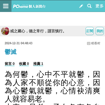
戒之藏心，德之常行，謹言慎行。
訂閱
我的
2024-12-31 04:48:43
稻香村
鬱滅
留言 0
收藏 0
推薦 1
為何鬱，心中不平就鬱，因
為人家不順從你的心意，因
為心鬱氣就鬱，心情袂清爽
人就容易老。