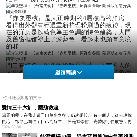
『赤崁璽樓』是大正時期的4層樓高的洋房，
看得出外觀有經過重新整理粉刷過的痕跡
，
現
在的洋房是以藍色為主色調的特色建築，大門
及舊窗框都塗上了深藍色，看起來也頗有意境
的耶
門口有紅色、彩色的燈籠高高掛，在東方人的
文化裡，燈籠除了拿來照明之外，也同時象徵
繼續閱讀
著喜氣洋洋一家團圓的美意
，
長筒形狀的燈籠
仔細看，還有印刷著紅毛城赤崁夕照等台南的
著名景點
你可能感興趣的文章
愛情三十六計，圍魏救趙
大門上土黃色的這區塊，有看到TEL3500這個
真正的愛，在我走遍千山萬水之後，仍然想起。 有一個人，從未攻你
字樣嗎?覺得很好奇，查了中華電信的檔案，
的心，卻早已圍住了自己的餘生。 於是我學會，先替你守住疲憊，再
才知道原來這是早期的電話號碼喔，且為了因
2026-08-08
應使用人口數的攀升成長，還有個電話號碼四
慈濟遭騙10億，混蛋官員陳時中急著脫罪