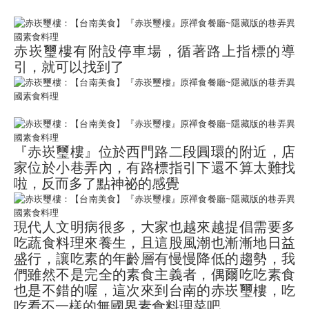
赤崁璽樓有附設停車場，循著路上指標的導
引
，
就可以找到了
『赤崁璽樓』位於西門路二段圓環的附近，店
家位於小巷弄內，有路標指引下還不算太難找
啦，反而多了點神祕的感覺
現代人文明病很多，大家也越來越提倡需要多
吃蔬食料理來養生，且這股風潮也漸漸地日益
盛行，讓吃素的年齡層有慢慢降低的趨勢
，
我
們雖然不是完全的素食主義者，偶爾吃吃素食
也是不錯的喔，這次來到台南的赤崁璽樓，吃
吃看不一樣的無國界素食料理菜吧