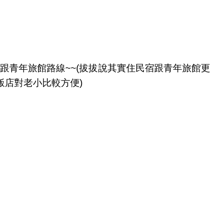
跟青年旅館路線~~(拔拔說其實住民宿跟青年旅館更
過飯店對老小比較方便)