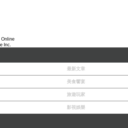
要小心，站前的飯店都要通過地下道，對於拉大行李
 Online
 Inc.
最新文章
線可過(那是通往停車場的斑馬線，沒有紅綠燈，隨時可
美食饗宴
旅遊玩家
影視娛樂