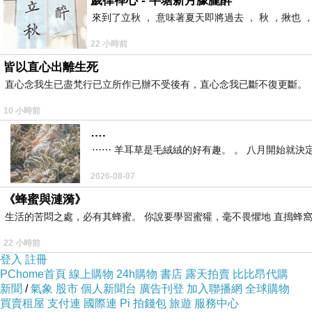
歲律禪心 - 半塘新月朦朧醉
來到了立秋 ， 意味著夏天即將過去 ， 秋 ，揪也 
與接受姑姑的指導~~ 我們出門也是很認真的
22 小時前
皆以直心出離生死
直心念我生已盡梵行已立所作已辦不受後有，直心念我已斷不復更斷。
10 小時前
9點多在大宮轉乘東北新幹線，在11點多抵達了盛
….
⋯⋯ 羊耳草是毛絨絨的好有趣。 。 八月開始就決
東北的三天行程，拔拔規劃兩晚以盛岡為基地，往
2026-08-07
《蜂蜜與漣漪》
要不是帶著老小儘量不要奔波，不然東北很大，或
生活的苦悶之處，必有其蜂蜜。 你說要學習蜜獾，毫不畏懼地 直搗蜂窩
22 小時前
登入
註冊
PChome首頁
線上購物
24h購物
書店
露天拍賣
比比昂代購
盛岡站前幹線酒
這就是我們東北賞櫻三天兩夜的飯店
:
新聞
/
氣象
股市
個人新聞台
廣告刊登
加入聯播網
全球購物
買賣租屋
支付連
國際連
Pi 拍錢包
旅遊
服務中心