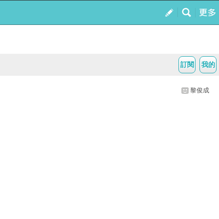
訂閱
我的
黎俊成