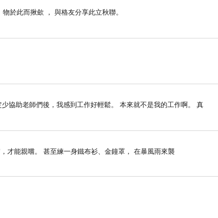
， 物於此而揪歛 ， 與格友分享此立秋聯。
岡市
定少協助老師們後，我感到工作好輕鬆。 本來就不是我的工作啊。 真
西可達角館秋田，往北可到青森甚至北海道，往南也可
許每天移宿比較能節省交通時間喔!
，才能親嚐。 甚至練一身鐵布衫、金鐘罩， 在暴風雨來襲
店 (有大眾湯屋喔)