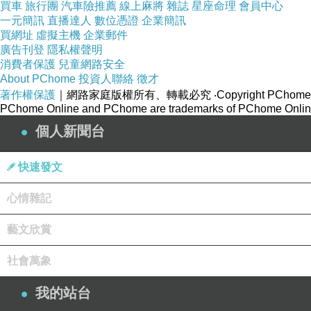
買車
旅行團
汽車險推薦
線上麻將
雜誌
星座命理
會員中心
一元簡訊
直播達人
數位憑證
企業簡訊
買網址
虛擬主機
企業郵件
盛岡是東北交通的樞紐大站，飯店當然不少，不過
廣告刊登
隱私權聲明
但真的要上上下下喔! (站前的大馬路廣場不能橫越)
消費者保護
兒童網路安全
About PChome
投資人聯絡
徵才
著作權保護
｜網路家庭版權所有、轉載必究
‧Copyright PChome
PChome Online and PChome are trademarks of PChome Online
個人新聞台
快速發文
而這間飯店就例外了，從南口出來，平面就有斑馬
心情雜記
迅速的，三分鐘就可以到新幹線改札口
藝文欣賞
社會萬象
我的站台