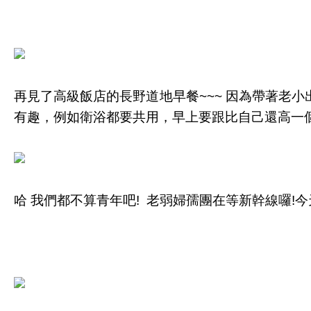
再見了高級飯店的長野道地早餐~~~ 因為帶著老
有趣，例如衛浴都要共用，早上要跟比自己還高一個頭的
哈 我們都不算青年吧! 老弱婦孺團在等新幹線囉!