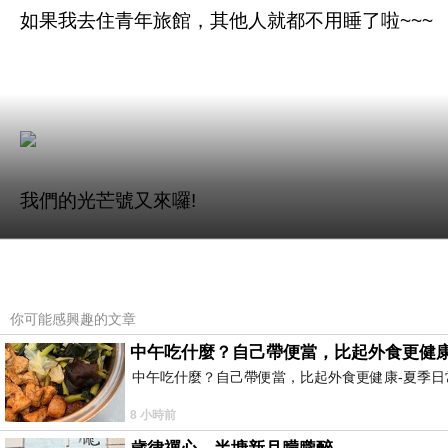
如果我去住青年旅館，其他人就都不用睡了啦~~~
我們的光芒號又來囉!
長達三個小時的高鐵車程，在車上就只好玩阿嬤
你可能感興趣的文章
中午吃什麼？自己帶便當，比起外食更健康
中午吃什麼？自己帶便當，比起外食更健康-夏季日常
8 小時前