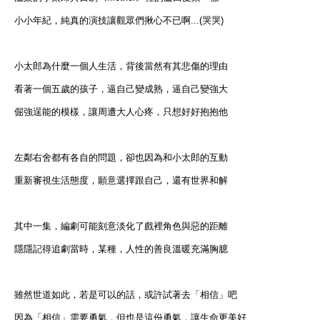
小小年紀，純真的演技讓觀眾們揪心不已啊...(哭哭)
小太郎為什麼一個人生活，背後當然有其悲傷的理由
看著一個五歲的孩子，逼自己變成熟，逼自己變強大
倔強逞能的模樣，讓周遭大人心疼，只想好好抱抱他
左鄰右舍都有各自的問題，卻也因為和小太郎的互動
重新審視生活態度，願意選擇跟自己，還有世界和解
其中一集，編劇可能刻意淡化了戲裡角色與惡的距離
隱隱記得追劇當時，某種，人性的善良溫暖充滿胸臆
雖然世道如此，若是可以的話，或許試著去「相信」吧
因為「相信」需要勇氣，但也是這份勇氣，讓生命更美好