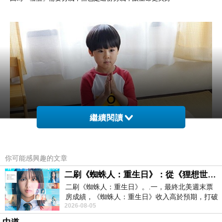
繼續閱讀
你可能感興趣的文章
二刷《蜘蛛人：重生日》：從《狸想世界》到《怪奇物語》
二刷《蜘蛛人：重生日》。.一，最終北美週末票
房成績，《蜘蛛人：重生日》收入高於預期，打破
2026-08-05
《復仇者聯盟：終局之戰》記錄，成為