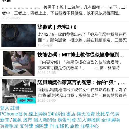
中道
。。。。。。。。。。 善男子！觀十二緣智，凡有四種： 一者下，二
者中，三者上，四者上上。下智觀者不見佛性，以不見故得聲聞道。
2026-08-05
柒參貳▎老宅2 / 6
老宅2 / 6 - 你們帶我出來了「妳為什麼把我留在裡
面？」那句話像一根冰刺，懸在群組頂端。三樓死
13 小時前
死盯著照片裡的人。那個人確實站在
技能密碼：MIT博士教你從似懂非懂到穩定輸出，把專業變事業的職能升級攻略 /麥特．比恩(容錯)
［內容介紹］「如果你擔心自己的技能會過時，
這本書可能是你的救星！」 ──亞當．格蘭特
2026-08-05
（Adam Grant），《
諾貝爾獎作家莫言的智慧：你的“狠”，才是最好的自我保護
這段話精闢地道出了現代女性在成熟過程中，為了
自我保護與活出自我，所提煉出的一種智慧與鋒芒
2026-08-05
的平衡。 核心解讀與看法
登入
註冊
PChome首頁
線上購物
24h購物
書店
露天拍賣
比比昂代購
新聞
/
氣象
股市
個人新聞台
廣告刊登
加入聯播網
全球購物
買賣租屋
支付連
國際連
Pi 拍錢包
旅遊
服務中心