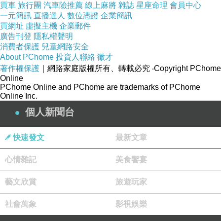
買車
旅行團
汽車險推薦
線上麻將
雜誌
星座命理
會員中心
一元簡訊
直播達人
數位憑證
企業簡訊
買網址
虛擬主機
企業郵件
廣告刊登
隱私權聲明
消費者保護
兒童網路安全
About PChome
投資人聯絡
徵才
著作權保護
｜網路家庭版權所有、轉載必究
‧Copyright PChome
Online
PChome Online and PChome are trademarks of PChome
Online Inc.
個人新聞台
快速發文
最新文章
心情雜記
美食饗宴
藝文欣賞
旅遊玩家
社會萬象
影視娛樂