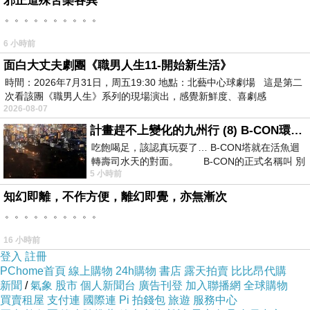
邪正道殊苦樂各異
。。。。。。。。。。
6 小時前
面白大丈夫劇團《職男人生11-開始新生活》
時間：2026年7月31日，周五19:30 地點：北藝中心球劇場 這是第二
次看該團《職男人生》系列的現場演出，感覺新鮮度、喜劇感
2026-08-07
計畫趕不上變化的九州行 (8) B-CON環球塔
【韓式蘿蔔泡菜】-適合直接食用
吃飽喝足，該認真玩耍了… B-CON塔就在活魚迴
1.白蘿蔔洗淨，滾刀切大塊，抹鹽醃3小時，上面
轉壽司水天的對面。 B-CON的正式名稱叫 別
5 小時前
放重物，等待殺青出水。
知幻即離，不作方便，離幻即覺，亦無漸次
2.用乾淨的水洗淨鹽分，可以用脫水籃將多餘水
。。。。。。。。。。
分瀝乾。
16 小時前
3.先用一大匙粗粒辣椒粉和一小匙細辣椒粉攪拌
登入
註冊
蘿蔔，上色，再加入一大匙砂糖、一些韭菜段。
PChome首頁
線上購物
24h購物
書店
露天拍賣
比比昂代購
新聞
放在溫暖高溫處發酵5-6個小時，放入冰箱冷藏兩
/
氣象
股市
個人新聞台
廣告刊登
加入聯播網
全球購物
買賣租屋
支付連
國際連
Pi 拍錢包
旅遊
服務中心
天熟成，冰涼脆口微辣好吃。