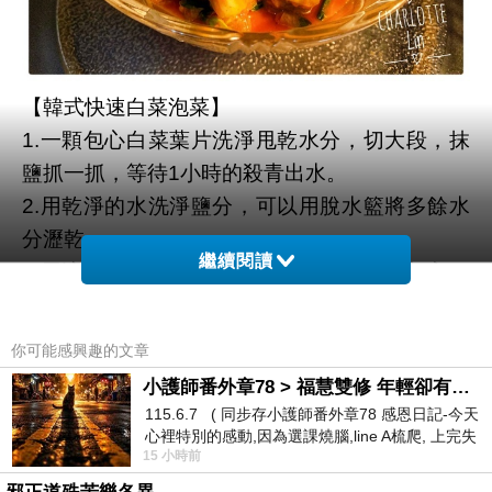
【韓式快速白菜泡菜】
1.一顆包心白菜葉片洗淨甩乾水分，切大段，抹
鹽抓一抓，等待1小時的殺青出水。
2.用乾淨的水洗淨鹽分，可以用脫水籃將多餘水
分瀝乾。
繼續閱讀
3.用適量基礎醃醬醃製白菜泡菜，可以再加入一
大匙辣椒醬、一些蔥段、韭菜段、撒上芝麻。放
在溫暖高溫處發酵2個小時，即可食用。
你可能感興趣的文章
小護師番外章78 > 福慧雙修 年輕卻有個老靈魂 ㄑ金剛經〉podcast
115.6.7 ( 同步存小護師番外章78 感恩日記-今天
心裡特別的感動,因為選課燒腦,line A梳爬, 上完失
15 小時前
智課的她,特來傾