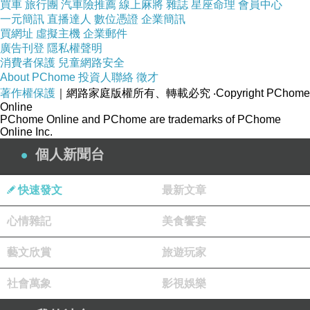
買車
旅行團
汽車險推薦
線上麻將
雜誌
星座命理
會員中心
一元簡訊
直播達人
數位憑證
企業簡訊
買網址
虛擬主機
企業郵件
廣告刊登
隱私權聲明
消費者保護
兒童網路安全
About PChome
投資人聯絡
徵才
著作權保護
｜網路家庭版權所有、轉載必究
‧Copyright PChome
Online
PChome Online and PChome are trademarks of PChome
Online Inc.
個人新聞台
快速發文
最新文章
心情雜記
美食饗宴
藝文欣賞
旅遊玩家
社會萬象
影視娛樂