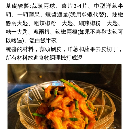
基礎醃醬:蒜頭兩球、薑片3-4片、中型洋蔥半
顆、一顆蘋果、蝦醬適量(我用乾蝦代替)、辣椒
醬兩大匙、粗辣椒粉一大匙、細辣椒粉一大匙、
糖一大匙、蔥兩根、辣椒兩根(如果不喜歡太辣可
以略過)、溫白飯半碗
醃醬的材料，蒜頭剝皮，洋蔥和蘋果去皮切丁，
所有材料放進食物調理機打成泥。