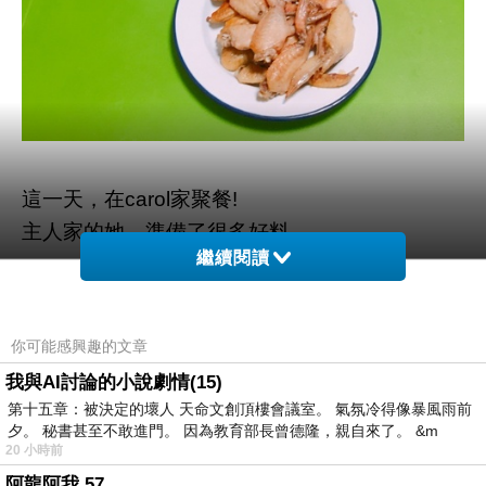
這一天，在carol家聚餐!
主人家的她，準備了很多好料。
繼續閱讀
你可能感興趣的文章
我與AI討論的小說劇情(15)
第十五章：被決定的壞人 天命文創頂樓會議室。 氣氛冷得像暴風雨前
夕。 秘書甚至不敢進門。 因為教育部長曾德隆，親自來了。 &m
20 小時前
阿龍阿我 57