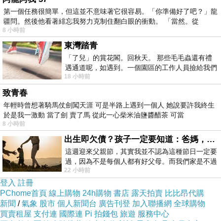
第一個任務很簡單，但這並不意味著它很容易。「你準備好了吧？」龍
疆問。然後他看著緋忘我努力克制住翻白眼的衝動。 「當然。從
8 小時前
東灣踏青
「了兒」的賞花閣。回秋天。 那些毛毛蟲還有禮
遇通道呢，如遇到。一個園區的工作人員撿給我們
18 小時前
細賞。
香烤節瓜和馬鈴薯，小孩子們的秒殺料理!
致青春
年輕時曾想著騎馬仗劍闖天涯 可是半路上遇到一個人 她說要許我終生
於是我一激動 當了劍 賣了馬 從此一心柴米油鹽醬醋茶 可當
8 小時前
出生即欠債？孩子一定要知道：爸媽，其實我不欠你們
這週迎來父親節，其實我並不認為這種節日一定要
過，因為不是每個人都有好父母。而我們家是不過
22 小時前
節的，平時也沒什麼儀式感，生活趨近冷
登入
註冊
PChome首頁
線上購物
24h購物
書店
露天拍賣
比比昂代購
新聞
/
氣象
股市
個人新聞台
廣告刊登
加入聯播網
全球購物
買賣租屋
支付連
國際連
Pi 拍錢包
旅遊
服務中心