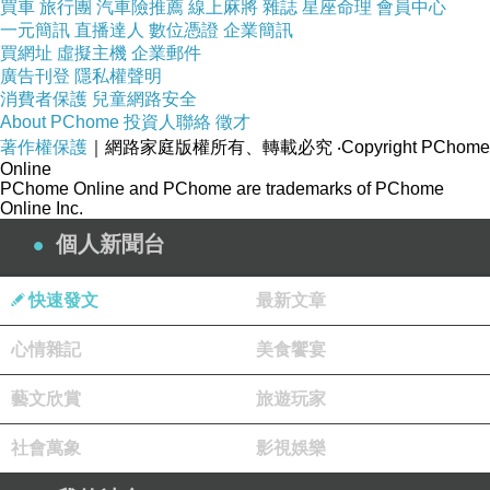
買車
旅行團
汽車險推薦
線上麻將
雜誌
星座命理
會員中心
一元簡訊
直播達人
數位憑證
企業簡訊
買網址
虛擬主機
企業郵件
廣告刊登
隱私權聲明
消費者保護
兒童網路安全
About PChome
投資人聯絡
徵才
著作權保護
｜網路家庭版權所有、轉載必究
‧Copyright PChome
Online
PChome Online and PChome are trademarks of PChome
Online Inc.
個人新聞台
快速發文
最新文章
心情雜記
美食饗宴
藝文欣賞
旅遊玩家
社會萬象
影視娛樂