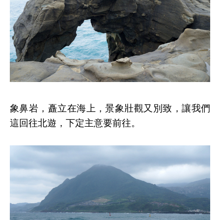
象鼻岩，矗立在海上，景象壯觀又別致，讓我們
這回往北遊，下定主意要前往。