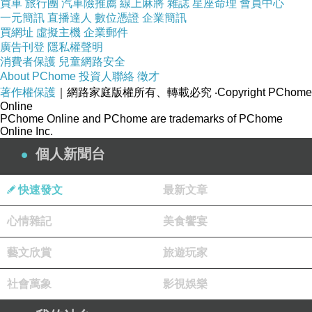
買車
旅行團
汽車險推薦
線上麻將
雜誌
星座命理
會員中心
一元簡訊
直播達人
數位憑證
企業簡訊
買網址
虛擬主機
企業郵件
廣告刊登
隱私權聲明
消費者保護
兒童網路安全
About PChome
投資人聯絡
徵才
著作權保護
｜網路家庭版權所有、轉載必究
‧Copyright PChome
Online
PChome Online and PChome are trademarks of PChome
Online Inc.
個人新聞台
快速發文
最新文章
心情雜記
美食饗宴
藝文欣賞
旅遊玩家
社會萬象
影視娛樂