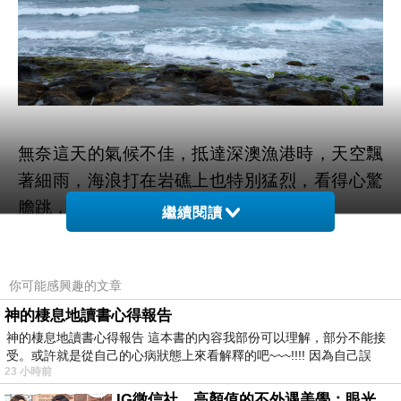
無奈這天的氣候不佳，抵達深澳漁港時，天空飄
著細雨，海浪打在岩礁上也特別猛烈，看得心驚
膽跳，怵目驚心的!
繼續閱讀
帶著孩子的我們，快速通過礁岩。
你可能感興趣的文章
神的棲息地讀書心得報告
神的棲息地讀書心得報告 這本書的內容我部份可以理解，部分不能接
受。或許就是從自己的心病狀態上來看解釋的吧~~~!!!! 因為自己誤
23 小時前
IG徵信社，高顏值的不外遇美學：眼光太高也是一種防禦，為了證明我長得好看，我決定一輩子不外遇！