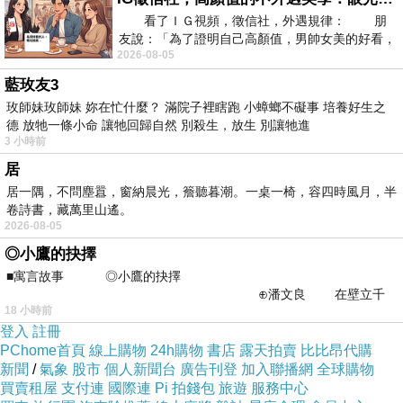
看了ＩＧ視頻，徵信社，外遇規律： 朋
友說：「為了證明自己高顏值，男帥女美的好看，
2026-08-05
且眼光高，我決定一輩子不外遇。」
藍玫友3
玫師妹玫師妹 妳在忙什麼？ 滿院子裡瞎跑 小蟑螂不礙事 培養好生之
德 放牠一條小命 讓牠回歸自然 別殺生，放生 別讓牠進
3 小時前
居
居一隅，不問塵囂，窗納晨光，簷聽暮潮。一桌一椅，容四時風月，半
卷詩書，藏萬里山遙。
2026-08-05
◎小鷹的抉擇
■寓言故事 ◎小鷹的抉擇
⊕潘文良 在壁立千
18 小時前
仞的懸崖上，有一座遮天蔽
登入
註冊
PChome首頁
線上購物
24h購物
書店
露天拍賣
比比昂代購
新聞
/
氣象
股市
個人新聞台
廣告刊登
加入聯播網
全球購物
買賣租屋
支付連
國際連
Pi 拍錢包
旅遊
服務中心