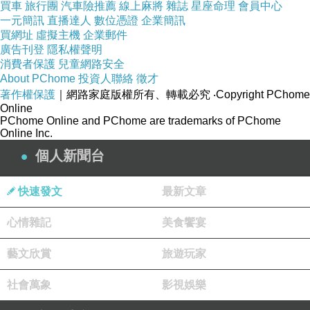
買車
旅行團
汽車險推薦
線上麻將
雜誌
星座命理
會員中心
一元簡訊
直播達人
數位憑證
企業簡訊
買網址
虛擬主機
企業郵件
廣告刊登
隱私權聲明
消費者保護
兒童網路安全
About PChome
投資人聯絡
徵才
著作權保護
｜網路家庭版權所有、轉載必究
‧Copyright PChome
Online
PChome Online and PChome are trademarks of PChome
Online Inc.
個人新聞台
快速發文
最新文章
店家招待的筍乾，風味好香，不澀吃來很嫩耶~
心情雜記
美食饗宴
藝文欣賞
旅遊玩家
社會萬象
影視娛樂