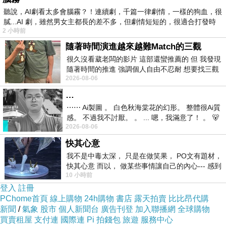
聽說，AI劇看太多會腦霧？！連續劇，千篇一律劇情，一樣的狗血，很
膩...AI 劇，雖然男女主都長的差不多，但劇情短短的，很適合打發時
2 小時前
隨著時間演進越來越難Match的三觀
很久沒看葳老闆的影片 這部還蠻推薦的 但 我發現
隨著時間的推進 強調個人自由不忍耐 想要找三觀
2026-08-06
接近的不要說對象 連朋友都超
…
⋯⋯ Ai製圖 。 白色秋海棠花的幻形。 整體很Ai質
感。 不過我不討厭。 。 ... 嗯，我滿意了！ 。 🐻
2026-08-06
昨中
快其心意
輕輕地翻動豬腳，想不到這皮這麼細嫩，不小心
我不是中毒太深， 只是在做笑果， PO文有題材，
快其心意 而以， 做某些事情讓自己的內心--- 感到
的被我劃開啦!
10 小時前
愉快。
登入
註冊
PChome首頁
線上購物
24h購物
書店
露天拍賣
比比昂代購
新聞
/
氣象
股市
個人新聞台
廣告刊登
加入聯播網
全球購物
買賣租屋
支付連
國際連
Pi 拍錢包
旅遊
服務中心