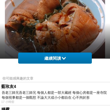
繼續閱讀
屘嬸婆一盒豬腳禮盒有六大塊，三大塊中ㄎㄡ，
三塊咖提，豬腳醬汁幾乎覆蓋豬腳，讓肉都可以
你可能感興趣的文章
浸泡在醬汁裡!
藍玫友4
吾老三師兄吾老三師兄 每個人都是一部大藏經 每個心房都是一座寺院
每個視事都是一個觀想 不論大大或小小都自在 心不拘於形
17 小時前
腦霧