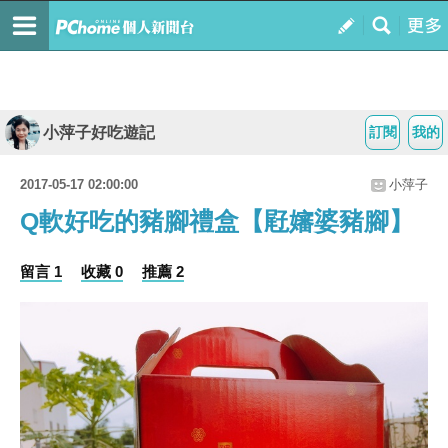
小萍子好吃遊記
訂閱
我的
2017-05-17 02:00:00
小萍子
Q軟好吃的豬腳禮盒【屘嬸婆豬腳】
留言 1
收藏 0
推薦 2