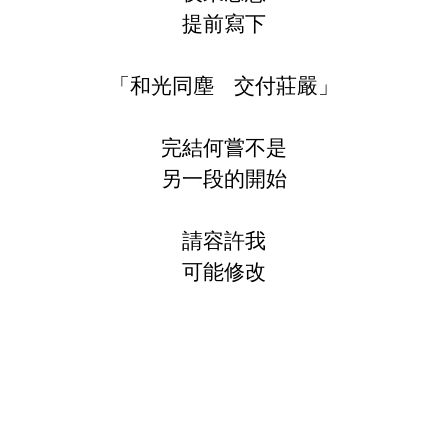
提前寫下
「和光同塵
交付莊嚴」
完結何嘗不是
另一段的開始
請容許我
可能修改