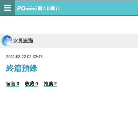
水見瀲灩
2021-08-22 02:32:43
終篇預錄
留言 0
收藏 0
推薦 2