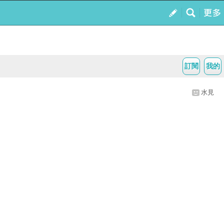
訂閱
我的
水見