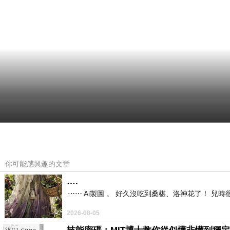
你可能感興趣的文章
….
⋯⋯ Ai製圖 。 好久沒吃到桑椹、洛神花了！ 
2026-08-05