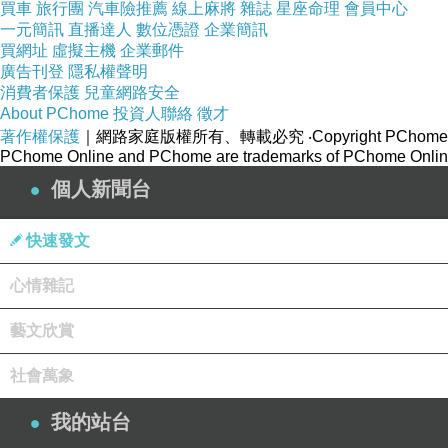
買車
旅行團
汽車險推薦
線上麻將
雜誌
星座命理
會員中心
一元簡訊
直播達人
數位憑證
企業簡訊
買網址
虛擬主機
企業郵件
廣告刊登
隱私權聲明
消費者保護
兒童網路安全
About PChome
投資人聯絡
徵才
著作權保護
｜網路家庭版權所有、轉載必究
‧Copyright PChome
PChome Online and PChome are trademarks of PChome Online
個人新聞台
快速發文
心情雜記
藝文欣賞
社會萬象
我的站台