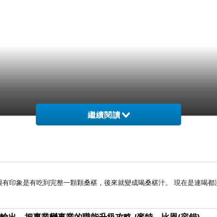
繼續閱讀
兒時很有印象是有吃到完整一顆顆桑椹，後來就變成喝桑椹汁。 現在是連喝都