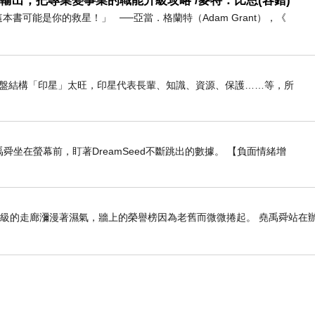
輸出，把專業變事業的職能升級攻略 /麥特．比恩(容錯)
書可能是你的救星！」 ──亞當．格蘭特（Adam Grant），《
我命盤結構「印星」太旺，印星代表長輩、知識、資源、保護……等，所
舜坐在螢幕前，盯著DreamSeed不斷跳出的數據。 【負面情緒增
年級的走廊瀰漫著濕氣，牆上的榮譽榜因為老舊而微微捲起。 堯禹舜站在