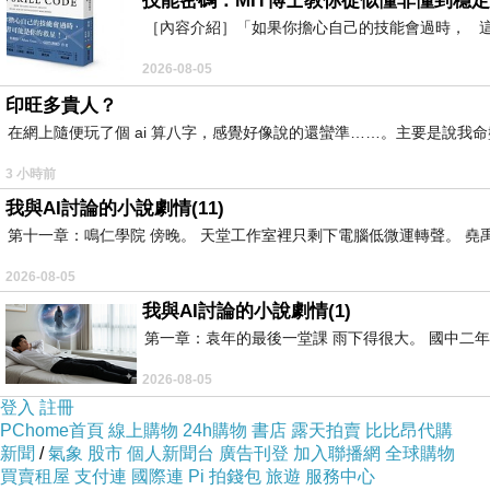
技能密碼：MIT博士教你從似懂非懂到穩定
［內容介紹］「如果你擔心自己的技能會過時， 這本
2026-08-05
印旺多貴人？
在網上隨便玩了個 ai 算八字，感覺好像說的還蠻準……。主要是說
3 小時前
我與AI討論的小說劇情(11)
第十一章：鳴仁學院 傍晚。 天堂工作室裡只剩下電腦低微運轉聲。 堯禹
2026-08-05
我與AI討論的小說劇情(1)
第一章：袁年的最後一堂課 雨下得很大。 國中二
2026-08-05
登入
註冊
PChome首頁
線上購物
24h購物
書店
露天拍賣
比比昂代購
新聞
/
氣象
股市
個人新聞台
廣告刊登
加入聯播網
全球購物
買賣租屋
支付連
國際連
Pi 拍錢包
旅遊
服務中心