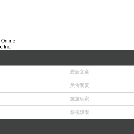
 Online
 Inc.
最新文章
美食饗宴
旅遊玩家
影視娛樂