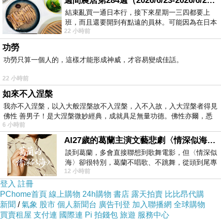
週間農居第284週（2026/6/23-2026/6/24) 夏至 金黃稻浪洋溢豐收喜悅
那些你否認、抵抗或是逃避的東西。這些事情能成就更好
結束亂買一通日本行，接下來星期一三四都要上
的我們！
班，而且還要開到有點遠的員林。可能因為在日本
22 小時前
花不少錢，星期一出門上班時，心裡沒有一
全文詳:
功勞
功勞只算一個人的，這樣才能形成神威，才容易變成佳話。
【TIM】6.16-6.22 一週運勢
http://www.go4134.com/horoscope-
22 小時前
blog/tim616-622
如來不入涅槃
我亦不入涅槃，以入大般涅槃故不入涅槃，入不入故，入大涅槃者得見
佛性 善男子！是大涅槃微妙經典，成就具足無量功德。佛性亦爾，悉
最新周運勢:
6 小時前
【TIM】6.23-6.279一週星座運勢
AI27歲的葛蘭主演文藝悲劇〈情深似海〉 #戀上老電影 #葛蘭 #粟子
延伸閱讀:
談到葛蘭，多會直接聯想到歌舞電影，但〈情深似
海〉卻很特別，葛蘭不唱歌、不跳舞，從頭到尾專
【董易奇】準！揭秘2019下半年十二生肖運程
12 小時前
心演戲。拍攝期間，經常工作超過12個鐘
【唐綺陽】巨蟹月|負責又顧家的你們，絕不是簡單
登入
註冊
的溫情動物
PChome首頁
線上購物
24h購物
書店
露天拍賣
比比昂代購
新聞
/
氣象
股市
個人新聞台
廣告刊登
加入聯播網
全球購物
【Alex】巨蟹月，12星座的開運指南建議
買賣租屋
支付連
國際連
Pi 拍錢包
旅遊
服務中心