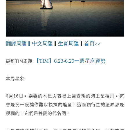
翻譯周運
▎
中文周運
​▎
生肖周運
▎​
首頁>>​
最新TIM周運:
​【TIM】6.23-6.29一週星座運勢
本周星象:
6月16日，樂觀的木星與容易上當受騙的海王星相刑，這
會是另一股讓你難以抉擇的能量。這兩顆行星的邊界都是
模糊的，它們是善變的代名詞。