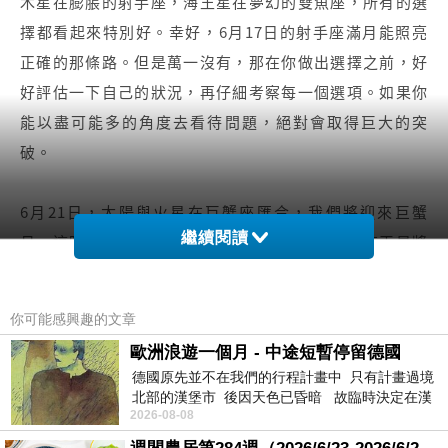
木星在膨脹的射手座，海王星在夢幻的雙魚座，所有的選
擇都看起來特別好。幸好，6月17日的射手座滿月能照亮
正確的那條路。但是萬一沒有，那在你做出選擇之前，好
好評估一下自己的狀況，再仔細考察每一個選項。如果你
能以盡可能多的角度去看待問題，絕對會取得巨大的突
破。
6月21日，太陽與火星在巨蟹座匯合，我們將迎來巨蟹
繼續閱讀
月。這時的重點是住宅和家庭。同一天，靈性的海王星將
會開始逆行（一直到11月27日），這段時間裡，你有機會
將你的家變成一個真正的避風港。為你的家增添神聖和安
你可能感興趣的文章
撫人心的能量。
歐洲浪遊一個月 - 中途短暫停留德國
德國原先並不在我們的行程計畫中 只有計畫過境
在每一年的海王星逆行的周期裡，籠罩在你生活中某個區
北部的漢堡市 後因天色已昏暗 故臨時決定在漢
2026-08-08
堡市吃晚餐和過夜
域的霧霾會捲土重來。在接下來的五個月裡，你要去找到