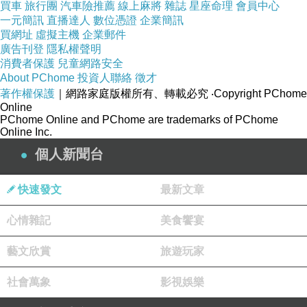
【雙星記】巨蟹月：在情緒的海洋裡生存的7種方法
買車
旅行團
汽車險推薦
線上麻將
雜誌
星座命理
會員中心
一元簡訊
直播達人
數位憑證
企業簡訊
【唐綺陽】2019下半年財運大爆發的星座是?!
買網址
虛擬主機
企業郵件
廣告刊登
隱私權聲明
消費者保護
兒童網路安全
↬分享星網站：
http://www.go4134.com/
About PChome
投資人聯絡
徵才
↬Facebook：
著作權保護
｜網路家庭版權所有、轉載必究
‧Copyright PChome
https://www.facebook.com/go4134/
Online
PChome Online and PChome are trademarks of PChome
Online Inc.
個人新聞台
快速發文
最新文章
【瑪利亞】每周星座感情運6.17-6.23
下一篇：
心情雜記
美食饗宴
藝文欣賞
旅遊玩家
社會萬象
影視娛樂