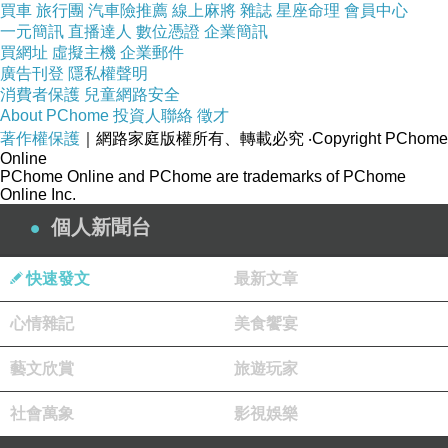
買車
旅行團
汽車險推薦
線上麻將
雜誌
星座命理
會員中心
一元簡訊
直播達人
數位憑證
企業簡訊
買網址
虛擬主機
企業郵件
廣告刊登
隱私權聲明
消費者保護
兒童網路安全
About PChome
投資人聯絡
徵才
著作權保護
｜網路家庭版權所有、轉載必究
‧Copyright PChome
Online
PChome Online and PChome are trademarks of PChome
Online Inc.
個人新聞台
快速發文
最新文章
心情雜記
美食饗宴
藝文欣賞
旅遊玩家
社會萬象
影視娛樂