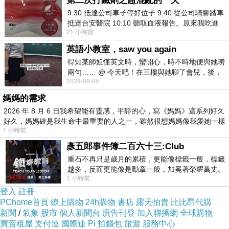
第二次打鐵劑之超混亂的一天
9:30 抵達公司車子停好位子 9:40 從公司騎腳踏車
抵達台安醫院 10:10 聽取血液報告。原來我吃進
21 小時前
去的 B12 彌可保並非沒有吸收而是超
英語小教室，saw you again
得知某師姐懂英文時，蠻開心，時不時地便與她嘮
兩句…… @ 今天吧！在三樓與她聊了會兒，後，
2026-08-05
下二樓居然又撞到她，於是
媽媽的需求
2026 年 8 月 6 日我希望能有靈感，平靜的心，寫《媽媽》這系列好久
好久，媽媽確是我生命中最重要的人之一，雖然很想媽媽像我愛她一樣
7 小時前
彥五郎事件簿二百六十三:Club
重石不再只是歲月的累積，更能像標籤一般，標籤
越多，反而更能像是勳章一般，加冕著榮耀萬丈。
1 小時前
習慣一如縱容，成了再難輕輕放下的罪證
登入
註冊
PChome首頁
線上購物
24h購物
書店
露天拍賣
比比昂代購
新聞
/
氣象
股市
個人新聞台
廣告刊登
加入聯播網
全球購物
買賣租屋
支付連
國際連
Pi 拍錢包
旅遊
服務中心