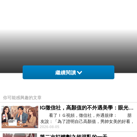
繼續閱讀
你可能感興趣的文章
IG徵信社，高顏值的不外遇美學：眼光太高也是一種防禦，為了證明我長得好看，我決定一輩子不外遇！
看了ＩＧ視頻，徵信社，外遇規律： 朋
友說：「為了證明自己高顏值，男帥女美的好看，
2026-08-05
且眼光高，我決定一輩子不外遇。」