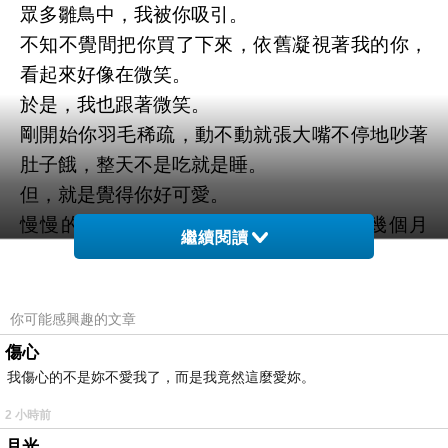
眾多雛鳥中，我被你吸引。
不知不覺間把你買了下來，依舊凝視著我的你，
看起來好像在微笑。
於是，我也跟著微笑。
剛開始你羽毛稀疏，動不動就張大嘴不停地吵著
肚子餓，整天不是吃就是睡。
但，就是覺得你好可愛。
慢慢的，你逐漸成長，也越來越健康。幾個月
繼續閱讀
後，學會飛翔、學會歌唱。
我好高興，著迷地凝望如此美麗的你。
尤其當你撒嬌地跳著你的小小身軀，窩到我手心
你可能感興趣的文章
中入睡的時候。
傷心
知道我有多感動嗎 ? 那是一種完全的信賴。
我傷心的不是妳不愛我了，而是我竟然這麼愛妳。
書上寫，主人就是你的情人，看著你的表情，我
2 小時前
毫不懷疑地相信。
月光