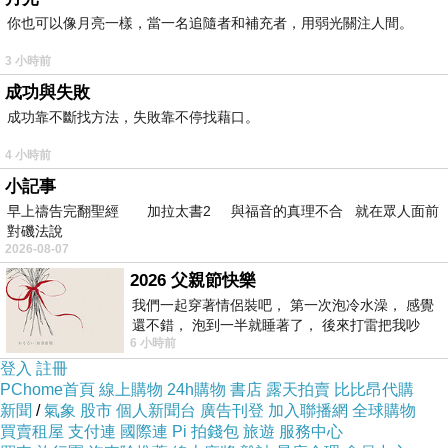
一直、一直注視你。
你也可以像月亮一樣，當一名追隨者和補充者，用弱光關注人間。
雖然你總是將飼料吃得到處都是，而且就算寒流
3 小時前
來臨也要洗澡。
成功與失敗
但，只要我伸出手，你就會依偎過來，為我吟唱
成功靠不斷找方法，失敗靠不停找藉口。
天使歌聲般的旋律。
4 小時前
我真的好愛好愛你。
小記事
自從你來到我身邊，不曾覺得孤獨過。心，一直
早上禱告完翻聖經 加拉太書2 與福音的真理不合 就在眾人面前
都是滿滿的。
對磯法說
2026-08-07
2026 父親節快樂
我們一起穿著情侶裝吧， 第一次泡冷水澡， 感覺
還不錯， 泡到一半就睡著了， 後來打雷把我吵
感覺不到時間的流逝，春夏秋冬不停轉移。
6 小時前
醒， 手
登入
註冊
不再是學生之後，過著太過忙碌的生活，陪伴你
PChome首頁
線上購物
24h購物
書店
露天拍賣
比比昂代購
的時間，不像以往那麼多。
新聞
/
氣象
股市
個人新聞台
廣告刊登
加入聯播網
全球購物
買賣租屋
支付連
國際連
Pi 拍錢包
旅遊
服務中心
漸漸地、漸漸地，你被我冷落。