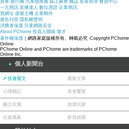
買車
旅行團
汽車險推薦
線上麻將
雜誌
星座命理
會員中心
仍舊靜靜陪在我身旁的你，似乎開始有些不同。
一元簡訊
直播達人
數位憑證
企業簡訊
年齡已達界限的你，早已不若以往活潑。
買網址
虛擬主機
企業郵件
廣告刊登
隱私權聲明
雖然仍是眨著可愛的圓眼睛，但卻彷彿失去了光
消費者保護
兒童網路安全
彩。
About PChome
投資人聯絡
徵才
著作權保護
｜網路家庭版權所有、轉載必究
‧Copyright PChome
等到我發現時已經太遲，再多的後悔也無法挽回
Online
你的生命。
PChome Online and PChome are trademarks of PChome
Online Inc.
個人新聞台
和你，一起渡過的最後一個冬季。
快速發文
最新文章
無力再跳動的你，虛弱地倦在籠裡撐了好幾天。
我輕輕把你捧出，像從前一樣，讓你窩在我的手
心情雜記
美食饗宴
心，一整天只看著你。
藝文欣賞
旅遊玩家
你的表情看起來好安心，也似乎恢復了點元氣，
小小聲地回應著。
社會萬象
影視娛樂
我天真的以為，我們，還能在一起一直下去。