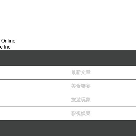
 Online
 Inc.
最新文章
美食饗宴
旅遊玩家
影視娛樂