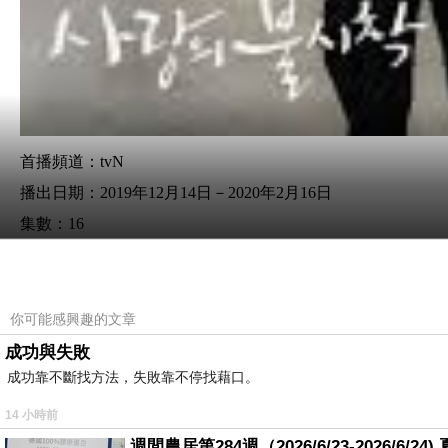
首播頻道：tvN
播出日期：
2019年12月14日－2020年2月16日
集數：16
主演：
炫彬
현빈
、孫藝真
손예진
你可能感興趣的文章
成功與失敗
成功靠不斷找方法，失敗靠不停找藉口。
14 小時前
週間農居第284週（2026/6/23-2026/6/