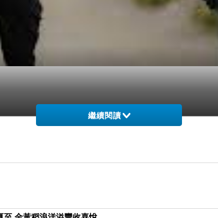
繼續閱讀
24) 夏至 金黃稻浪洋溢豐收喜悅