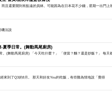
，而且還要開到有點遠的員林。可能因為在日本花不少錢，星期一出門上
對磯法說
-夏季日常。(舞動馬尾廚房)
。(舞動馬尾廚房) 「今天吃什麼？」 「便當？麵？還是炒飯？」 每天
經來到了Q3的8月。 那天和好友You約吃飯，有些難為情地說「覺得