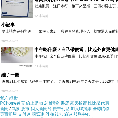
結束亂買一通日本行，接下來星期一三四都要上班
12 小時前
小記事
早上禱告完翻聖經 加拉太書2 與福音的真理不合 就在眾人面前
2026-08-07
中午吃什麼？自己帶便當，比起外食更健康
中午吃什麼？自己帶便當，比起外食更健康-夏季日常
23 小時前
繞了一圈
沒想到上次寫文已經是一年前了。 更沒想到就這麼走著走著，2026年已
2026-08-07
登入
註冊
PChome首頁
線上購物
24h購物
書店
露天拍賣
比比昂代購
新聞
/
氣象
股市
個人新聞台
廣告刊登
加入聯播網
全球購物
買賣租屋
支付連
國際連
Pi 拍錢包
旅遊
服務中心