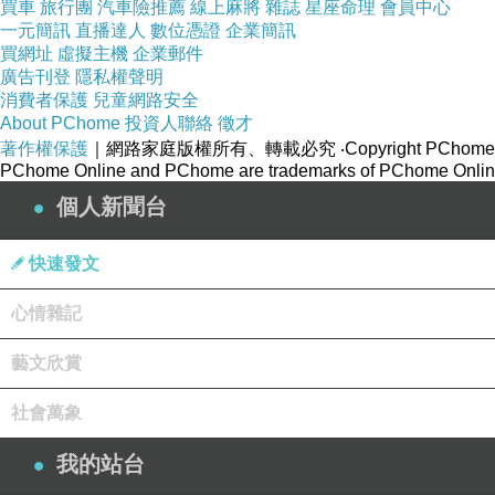
買車
旅行團
汽車險推薦
線上麻將
雜誌
星座命理
會員中心
一元簡訊
直播達人
數位憑證
企業簡訊
買網址
虛擬主機
企業郵件
廣告刊登
隱私權聲明
消費者保護
兒童網路安全
About PChome
投資人聯絡
徵才
著作權保護
｜網路家庭版權所有、轉載必究
‧Copyright PChome
PChome Online and PChome are trademarks of PChome Online
個人新聞台
快速發文
心情雜記
藝文欣賞
社會萬象
我的站台