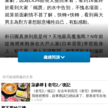
棄劇，因為LION館長又撿回來看，看到16集終
於看到大家「稱讚」的水中告別，不愧名場面，
就算前面劇情不甚了解，快轉+快轉，看到兩大
男主為對方著想願意犧牲自己，有點感動。
朴日圖真身到底是何？天地最高魔鬼嗎？N年前
從海裡來附身在大戶人家(日本背景)李哲龍身
上，犯了罪，家人不堪醜聞，把李哲龍送到偏僻
繼續閱讀
鄉下桂陽鎮療養院，附身者跑到河裡戳眼死了。
遺腹子成為梁神父 (崔潤導師)。這些不是重點，
尹華平家就在桂陽鎮。
你可能感興趣的文章
柒參肆▎老宅2／後記
20年前尹華平的叔叔被附身，緊接著奶奶媽媽也
《老宅2／後記》在去年初寫完《老宅》的時候，
悲慘的死去，外地工作的爸爸趕回家，太害怕只
我曾經覺得，故事應該已經結束了。那座老宅在地
3 小時前
震中倒塌，七個人終於離開那片黑暗，
能逃跑，尹華平被送到遠方親戚，但爺爺又把他