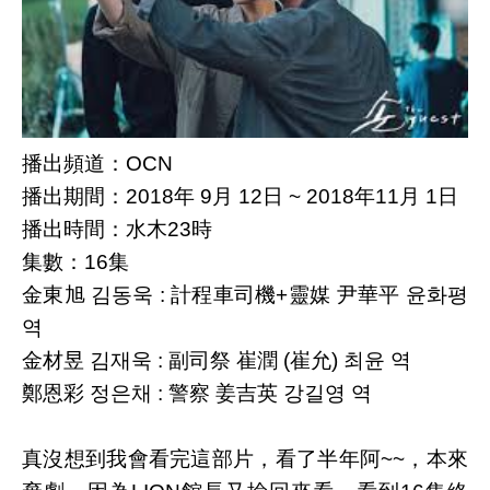
播出頻道：
OCN
播出期間：2018年 9月 12日 ~ 2018年11月 1日
播出時間：水木23時
集數：16集
金東旭 김동욱 : 計程車司機+靈媒 尹華平 윤화평
역
金材昱 김재욱 : 副司祭 崔潤 (崔允) 최윤 역
鄭恩彩 정은채 : 警察 姜吉英 강길영 역
真沒想到我會看完這部片，看了半年阿~~，本來