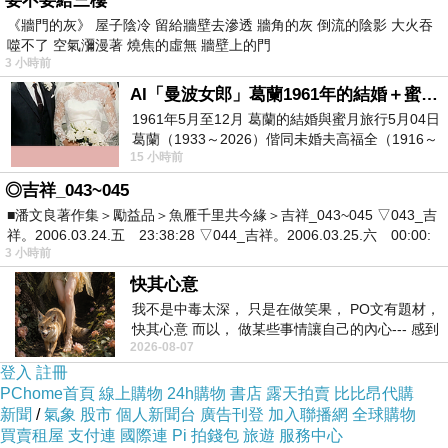
要不要給三樓
接回來相依為命。尹家發生事情，來驅魔的神父
《牆門的灰》 屋子陰冷 留給牆壁去滲透 牆角的灰 倒流的陰影 大火吞
是崔潤的哥哥，來協助的女警是姜吉英的媽媽。
噬不了 空氣瀰漫著 燒焦的虛無 牆壁上的門
三人命運般相逢一起尋找共同敵人朴日圖。
3 小時前
AI「曼波女郎」葛蘭1961年的結婚＋蜜月旅行 #戀上老電影 #葛蘭 #粟子
1961年5月至12月 葛蘭的結婚與蜜月旅行5月04日
中間被附身，跳過跳過，可怕的畫面我也跳過，
葛蘭（1933～2026）偕同未婚夫高福全（1916～
哈哈，大家應該都知道了，朴日圖就是尹華平的
15 小時前
2004）乘郵輪赴倫敦6月15日於英國倫敦St.S
爺爺，爺爺算是犧牲自己，不然他寶貝孫子尹華
◎吉祥_043~045
平就要被附身拉。朴日圖思考的邏輯太厲害，在
■潘文良著作集＞勵益品＞魚雁千里共今緣＞吉祥_043~045 ▽043_吉
祥。2006.03.24.五 23:38:28 ▽044_吉祥。2006.03.25.六 00:00:
想要的肉體附近殺光他喜歡的人，折磨他，看他
3 小時前
痛苦，然後奪走他的肉體。哈哈，那怎麼不幫尹
快其心意
華平擁有一切然後一夕奪走。
我不是中毒太深， 只是在做笑果， PO文有題材，
快其心意 而以， 做某些事情讓自己的內心--- 感到
2026-08-07
愉快。
崔潤第一次遇到永生難忘，第二次遇到傷口灼
登入
註冊
痛，第三次要他的命，所以他是豁出去要把朴日
PChome首頁
線上購物
24h購物
書店
露天拍賣
比比昂代購
新聞
/
氣象
股市
個人新聞台
廣告刊登
加入聯播網
全球購物
圖驅離，而尹華平則是讓朴日圖附身，準備自殺
買賣租屋
支付連
國際連
Pi 拍錢包
旅遊
服務中心