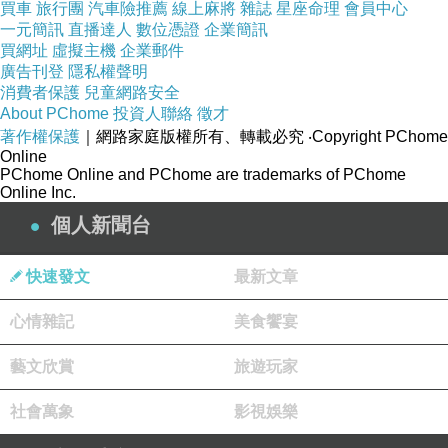
和朴日圖共存亡，兩個人在水裡一直相互推拉，
買車
旅行團
汽車險推薦
線上麻將
雜誌
星座命理
會員中心
一元簡訊
直播達人
數位憑證
企業簡訊
尹華平勝利，把念珠戴回了崔潤手，沉入海底。
買網址
虛擬主機
企業郵件
一年後，藉著每月捐物資給爺爺的線索，再次找
廣告刊登
隱私權聲明
消費者保護
兒童網路安全
到尹華平。
About PChome
投資人聯絡
徵才
著作權保護
｜網路家庭版權所有、轉載必究
‧Copyright PChome
心存善念總是好的，客自東海來。片名取得很
Online
PChome Online and PChome are trademarks of PChome
好，不僅是妖魔鬼怪是客，人本身就是客，從何
Online Inc.
處來，往何處去。「夢裡不知身是客，一晌貪
個人新聞台
歡。」
快速發文
最新文章
心情雜記
美食饗宴
藝文欣賞
旅遊玩家
韓劇→ 輔佐官–改變世界的人們 (보좌관– 세상을움직이는사람들)
上一篇：
韓劇 (棄劇) → 丹，僅此一次的愛情 (단, 하나의 사랑)
下一篇：
社會萬象
影視娛樂