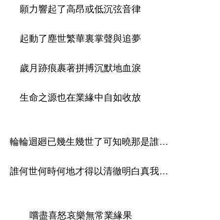
願力響起了高昂或低沉弦音律
起動了塵世繁華裏掌聲與追夢
歲月跡痕裹著拼搏沉默地血淚
生命之源也在業緣中自如收放
輪輪迴廻已幾生幾世了可知曉那是誰…
誰何世何時何地才得以清徹明白真我…
嚐盡喜怒哀樂無常業緣果