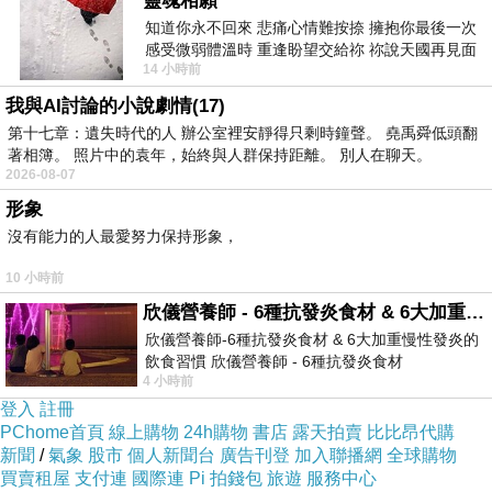
靈魂相願
知道你永不回來 悲痛心情難按捺 擁抱你最後一次
感受微弱體溫時 重逢盼望交給祢 祢說天國再見面
14 小時前
此刻忍淚說別離 他日靈魂再
我與AI討論的小說劇情(17)
第十七章：遺失時代的人 辦公室裡安靜得只剩時鐘聲。 堯禹舜低頭翻
著相簿。 照片中的袁年，始終與人群保持距離。 別人在聊天。
2026-08-07
形象
沒有能力的人最愛努力保持形象，
10 小時前
欣儀營養師 - 6種抗發炎食材 & 6大加重慢性發炎的飲食習慣
欣儀營養師-6種抗發炎食材 & 6大加重慢性發炎的
飲食習慣 欣儀營養師 - 6種抗發炎食材
4 小時前
https://www.facebook.com/photo/?fbid=147
登入
註冊
PChome首頁
線上購物
24h購物
書店
露天拍賣
比比昂代購
新聞
/
氣象
股市
個人新聞台
廣告刊登
加入聯播網
全球購物
買賣租屋
支付連
國際連
Pi 拍錢包
旅遊
服務中心