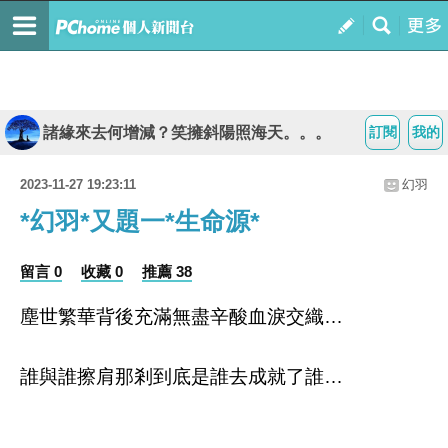
諸緣來去何增減？笑擁斜陽照海天。。。
訂閱
我的
2023-11-27 19:23:11
幻羽
*幻羽*又題一*生命源*
留言 0
收藏 0
推薦 38
塵世繁華背後充滿無盡辛酸血淚交織…
誰與誰擦肩那剎到底是誰去成就了誰…