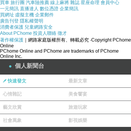
買車
旅行團
汽車險推薦
線上麻將
雜誌
星座命理
會員中心
一元簡訊
直播達人
數位憑證
企業簡訊
買網址
虛擬主機
企業郵件
廣告刊登
隱私權聲明
消費者保護
兒童網路安全
About PChome
投資人聯絡
徵才
著作權保護
｜網路家庭版權所有、轉載必究
‧Copyright PChome
Online
PChome Online and PChome are trademarks of PChome
Online Inc.
個人新聞台
快速發文
最新文章
心情雜記
美食饗宴
藝文欣賞
旅遊玩家
社會萬象
影視娛樂