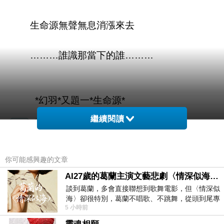
生命源無聲無息消漲來去
………誰識那當下的誰………
*幻羽*又題一*生命源*
繼續閱讀
你可能感興趣的文章
*幻羽*再題一*生命源*
上一篇：
AI27歲的葛蘭主演文藝悲劇〈情深似海〉 #戀上老電影 #葛蘭 #粟子
*幻羽*捻題~*輪迴*~
下一篇：
談到葛蘭，多會直接聯想到歌舞電影，但〈情深似
海〉卻很特別，葛蘭不唱歌、不跳舞，從頭到尾專
5 小時前
心演戲。拍攝期間，經常工作超過12個鐘