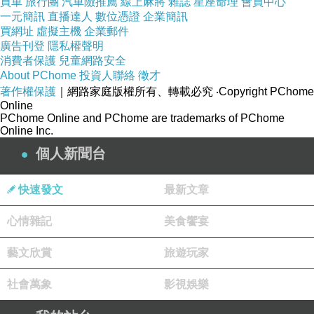
買車
旅行團
汽車險推薦
線上麻將
雜誌
星座命理
會員中心
一元簡訊
直播達人
數位憑證
企業簡訊
不講解高深複雜的專門知識
買網址
虛擬主機
企業郵件
Zen大整理出生活實用必須掌握
廣告刊登
隱私權聲明
消費者保護
兒童網路安全
最低限度的邏輯思考與表達的
基本公理和使用方
About PChome
投資人聯絡
徵才
法
著作權保護
｜網路家庭版權所有、轉載必究
‧Copyright PChome
以課堂分組討論和實作練習，讓夥伴們實際使用
Online
PChome Online and PChome are trademarks of PChome
邏輯工具
Online Inc.
解析閱讀、進行推論/思考，練習溝通表達，簡報
個人新聞台
成果，進而掌握邏輯思考與表達能力。
【課程目的】
快速發文
最新文章
認識邏輯思考的基本定理、使用規則
心情雜記
美食饗宴
拒絕邏輯謬誤與詭辯修辭的干擾
優化閱讀、思考、寫作與溝通的邏輯表達模式
藝文欣賞
旅遊玩家
全面提升寫作、閱讀、思考、工作、溝通...的表
社會萬象
影視娛樂
達能力