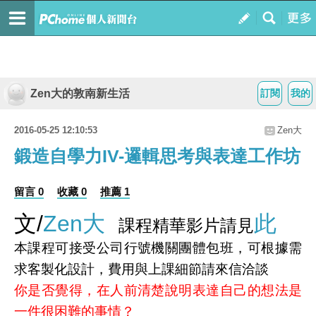
Zen大的敦南新生活
訂閱
我的
2016-05-25 12:10:53
Zen大
鍛造自學力IV-邏輯思考與表達工作坊
留言 0
收藏 0
推薦 1
文/
Zen大
此
課程精華影片請見
本課程可接受公司行號機關團體包班，可根據需
求客製化設計，費用與上課細節請來信洽談
你是否覺得，在人前清楚說明表達自己的想法是
一件很困難的事情？