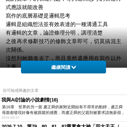
式應該就能改善
寫作的底層基礎是邏輯思考
邏輯是組織想法並有效表達的一種溝通工具
有邏輯的文章，論證條理分明，講理清楚
之後再求修辭技巧的修飾文章即可，切莫搞混主
次關係。
沒想到她聽進去了，而且竟然還應用在寫作以外
之事，獲得了極大的斬獲。
繼續閱讀
她在期末分享時說，課程期間她正好跟鄰居有土
地產權糾紛
你可能感興趣的文章
後來就用我在課堂上講到的邏輯思考
我與AI討論的小說劇情(16)
歸納並整理了雙方的爭議關鍵，找出和對方談判
第16章 世界的另一面 虞正舜的家附近開始有不尋常的動靜，虞正舜
的籌碼，順利解決了。
母親都發現好像有被跟蹤的感覺，而虞正舜的父親則被要求請無薪假，
原本別人都建議她找律師，結果她靠自己就解決
2026-08-07
了，省了一大筆律師費。
2026.7.10，第79、80、81、82尊素食大神「四大天王（護界）」降臨寶島台灣（6）