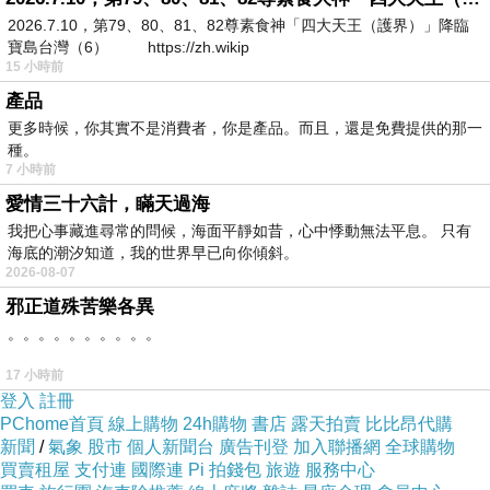
2026.7.10，第79、80、81、82尊素食神「四大天王（護界）」降臨
我笑著對她說，「你這門課的學費，真是加倍、
寶島台灣（6） https://zh.wikip
十倍的賺了回來。」
15 小時前
不但如此，她所寫的東西也因為導入邏輯元素，
產品
變得有條理而清晰明朗許多...
更多時候，你其實不是消費者，你是產品。而且，還是免費提供的那一
種。
自從十年前開始從事時事評論寫作工作後
7 小時前
發現台灣社會在公共議題的討論方式，往往並不
愛情三十六計，瞞天過海
理性
我把心事藏進尋常的問候，海面平靜如昔，心中悸動無法平息。 只有
海底的潮汐知道，我的世界早已向你傾斜。
充斥個人主觀、盲信權威、捷徑思考、從眾行
2026-08-07
為、團體思考、素樸天真的唯我論...
邪正道殊苦樂各異
以非邏輯思考的方式進行意見表述，往往造成溝
。。。。。。。。。。
通不良，使得原本爭議或衝突進一步擴大
17 小時前
恰巧也一直有人問我，「要不要來開個邏輯思考
登入
註冊
方面的課程？」
PChome首頁
線上購物
24h購物
書店
露天拍賣
比比昂代購
新聞
/
氣象
股市
個人新聞台
廣告刊登
加入聯播網
全球購物
於是有了邏輯思考與表達工作坊。
買賣租屋
支付連
國際連
Pi 拍錢包
旅遊
服務中心
我們的工作坊