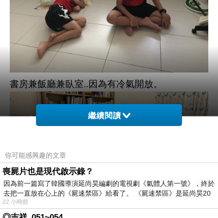
書房兼飯廳兼臥室..因為有冷氣開放。
繼續閱讀
你可能感興趣的文章
喪屍片也是現代啟示錄？
因為前一篇寫了韓國導演延尚昊編劇的電視劇《氣體人第一號》，終於
去把一直放在心上的《屍速禁區》給看了。 《屍速禁區》是延尚昊20
22 小時前
◎吉祥_051~054