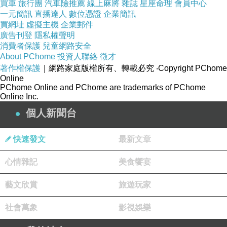
買車
旅行團
汽車險推薦
線上麻將
雜誌
星座命理
會員中心
下起雨了!
一元簡訊
直播達人
數位憑證
企業簡訊
買網址
虛擬主機
企業郵件
廣告刊登
隱私權聲明
消費者保護
兒童網路安全
About PChome
投資人聯絡
徵才
著作權保護
｜網路家庭版權所有、轉載必究
‧Copyright PChome
Online
PChome Online and PChome are trademarks of PChome
Online Inc.
個人新聞台
快速發文
最新文章
心情雜記
美食饗宴
藝文欣賞
旅遊玩家
社會萬象
影視娛樂