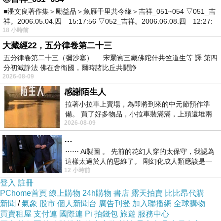
■潘文良著作集＞勵益品＞魚雁千里共今緣＞吉祥_051~054 ▽051_吉
祥。2006.05.04.四 15:17:56 ▽052_吉祥。2006.06.08.四 12:27:
18 小時前
睡前PK遊戲。
大藏經22，五分律卷第二十三
五分律卷第二十三（彌沙塞） 宋罽賓三藏佛陀什共竺道生等 譯 第四
分初滅諍法 佛在舍衛國，爾時諸比丘共鬪諍
2026-08-09
感謝陌生人
拉著小拉車上賣場，為即將到來的中元節預作準
備。 買了好多物品，小拉車裝滿滿，上頭還堆兩
2026-08-09
紙箱。 雖辛苦了點，這點程度我一個人搬
…
⋯⋯ Ai製圖 。 先前的花幻人穿的太保守，我認為
這樣太過於人的思維了。 剛幻化成人類應該是一
12 小時前
絲不掛吧？ 當然這樣是創不出
登入
註冊
PChome首頁
線上購物
24h購物
書店
露天拍賣
比比昂代購
新聞
柚.樂2019年暑假自由行。大甲鎮瀾宮。DAY3
/
氣象
股市
個人新聞台
廣告刊登
加入聯播網
全球購物
買賣租屋
支付連
國際連
Pi 拍錢包
旅遊
服務中心
傍晚是要去爬鐵砧山的...但天公不作美。