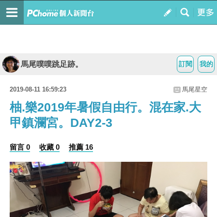
馬尾噗噗跳足跡。
訂閱
我的
2019-08-11 16:59:23
馬尾星空
柚.樂2019年暑假自由行。混在家.大
甲鎮瀾宮。DAY2-3
留言 0
收藏 0
推薦 16