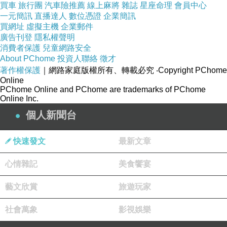
買車
旅行團
汽車險推薦
線上麻將
雜誌
星座命理
會員中心
一元簡訊
直播達人
數位憑證
企業簡訊
買網址
虛擬主機
企業郵件
廣告刊登
隱私權聲明
消費者保護
兒童網路安全
About PChome
投資人聯絡
徵才
著作權保護
｜網路家庭版權所有、轉載必究
‧Copyright PChome
Online
PChome Online and PChome are trademarks of PChome
Online Inc.
個人新聞台
快速發文
最新文章
心情雜記
美食饗宴
藝文欣賞
旅遊玩家
社會萬象
影視娛樂