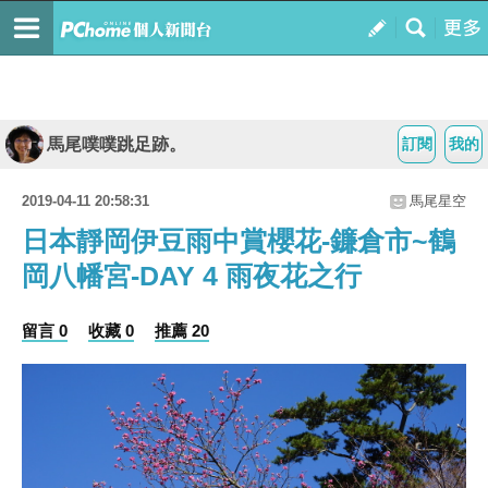
馬尾噗噗跳足跡。
訂閱
我的
2019-04-11 20:58:31
馬尾星空
日本靜岡伊豆雨中賞櫻花-鐮倉市~鶴
岡八幡宮-DAY 4 雨夜花之行
留言 0
收藏 0
推薦 20