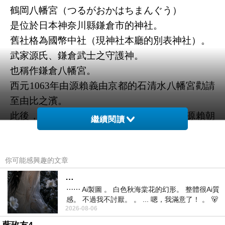
鶴岡八幡宮（
つるがおかはちまんぐう
）
是位於日本神奈川縣鎌倉市的神社。
舊社格為國幣中社（現神社本廳的別表神社）。
武家源氏、鎌倉武士之守護神。
也稱作鎌倉八幡宮。
西元1063年由源賴義由京都的石清水八幡宮勸請
至由比之濱。
此後，於西元1180年進入鐮倉的幕府將軍源賴朝
繼續閱讀
將其移請至現址，
並加以擴建，才成為日後鎌倉幕府時期中心。
資料出處:維基百科
你可能感興趣的文章
https://zh.wikipedia.org/wiki/%E9%B6%B4%E5%B
…
⋯⋯ Ai製圖 。 白色秋海棠花的幻形。 整體很Ai質
2%A1%E5%85%AB%E5%B9%A1%E5%AE%AE
感。 不過我不討厭。 。 ... 嗯，我滿意了！ 。 🐻
2026-08-06
昨中
鶴岡八幡宮外一群校外教學的學子。