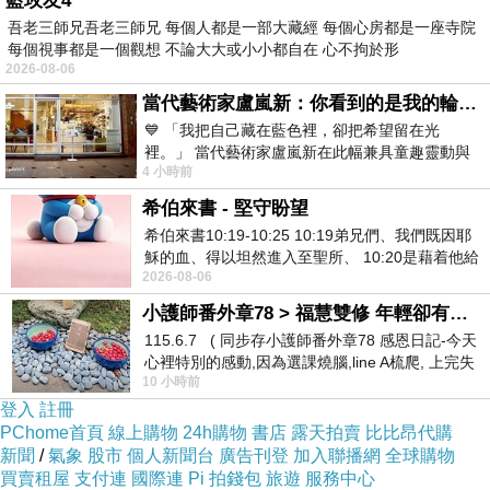
藍玫友4
吾老三師兄吾老三師兄 每個人都是一部大藏經 每個心房都是一座寺院
每個視事都是一個觀想 不論大大或小小都自在 心不拘於形
2026-08-06
當代藝術家盧嵐新：你看到的是我的輪廓，還是你的故事？——藏在藍色裡的希望與光
💙 「我把自己藏在藍色裡，卻把希望留在光
裡。」 當代藝術家盧嵐新在此幅兼具童趣靈動與
4 小時前
抽象韻味的新作中，用湛藍的羽翼般色塊包覆著
希伯來書 - 堅守盼望
希伯來書10:19-10:25 10:19弟兄們、我們既因耶
穌的血、得以坦然進入至聖所、 10:20是藉着他給
2026-08-06
我們開了一條又新又活的路從幔子經過
鶴岡八幡宮外小攤販賣著草莓餅乾。
小護師番外章78 > 福慧雙修 年輕卻有個老靈魂 ㄑ金剛經〉podcast
115.6.7 ( 同步存小護師番外章78 感恩日記-今天
心裡特別的感動,因為選課燒腦,line A梳爬, 上完失
10 小時前
智課的她,特來傾
登入
註冊
PChome首頁
線上購物
24h購物
書店
露天拍賣
比比昂代購
新聞
/
氣象
股市
個人新聞台
廣告刊登
加入聯播網
全球購物
買賣租屋
支付連
國際連
Pi 拍錢包
旅遊
服務中心