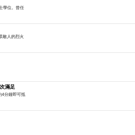
博士學位。曾任
滅眾敵人的烈火
次滿足
約4分鐘即可抵