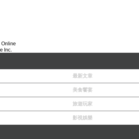
 Online
 Inc.
最新文章
美食饗宴
旅遊玩家
影視娛樂