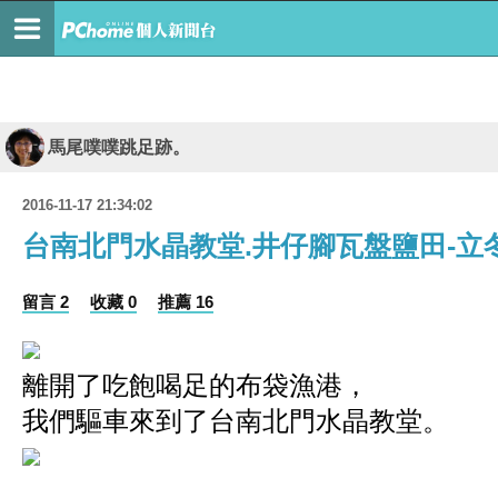
馬尾噗噗跳足跡。
2016-11-17 21:34:02
台南北門水晶教堂.井仔腳瓦盤鹽田-立
留言 2
收藏 0
推薦 16
離開了吃飽喝足的布袋漁港，
我們驅車來到了
台南北門水晶教堂。