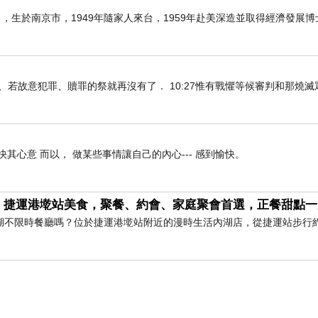
6日），生於南京市，1949年隨家人來台，1959年赴美深造並取得經濟發展
知真道以後、若故意犯罪、贖罪的祭就再沒有了． 10:27惟有戰懼等候審判和那燒
快其心意 而以， 做某些事情讓自己的內心--- 感到愉快。
｜捷運港墘站美食，聚餐、約會、家庭聚會首選，正餐甜點一
湖不限時餐廳嗎？位於捷運港墘站附近的漫時生活內湖店，從捷運站步行