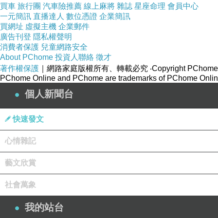
買車
旅行團
汽車險推薦
線上麻將
雜誌
星座命理
會員中心
一元簡訊
直播達人
數位憑證
企業簡訊
買網址
虛擬主機
企業郵件
廣告刊登
隱私權聲明
消費者保護
兒童網路安全
About PChome
投資人聯絡
徵才
著作權保護
｜網路家庭版權所有、轉載必究
‧Copyright PChome
PChome Online and PChome are trademarks of PChome Online
個人新聞台
快速發文
心情雜記
藝文欣賞
社會萬象
我的站台