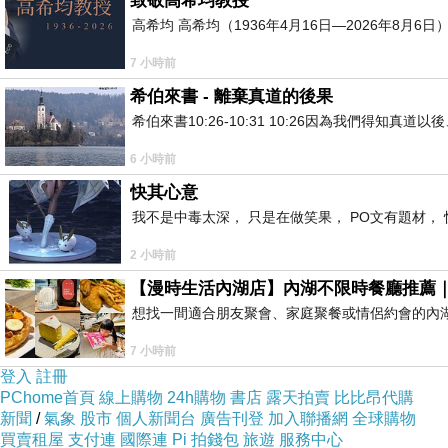
致敬高希均教授
高希均 高希均（1936年4月16日—2026年8月
7 小時前
希伯來書 - 離棄真道的後果
希伯來書10:26-10:31 10:26因為我們得
6 小時前
快其心意
我不是中毒太深， 只是在做笑果， PO文有題材， 
2 小時前
【漫時生活內湖店】內湖不限時餐廳推薦
想找一間適合朋友聚會、家庭聚餐或情侶約會的內
7 小時前
登入
註冊
PChome首頁
線上購物
24h購物
書店
露天拍賣
比比昂代購
新聞
/
氣象
股市
個人新聞台
廣告刊登
加入聯播網
全球購物
買賣租屋
支付連
國際連
Pi 拍錢包
旅遊
服務中心