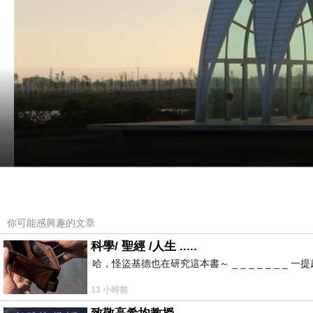
你可能感興趣的文章
科學/ 聖經 /人生 .....
哈，怪盜基德也在研究這本書～ _ _ _ _ _ _
13 小時前