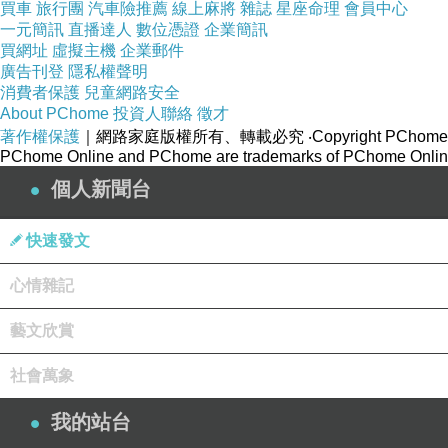
買車
旅行團
汽車險推薦
線上麻將
雜誌
星座命理
會員中心
一元簡訊
直播達人
數位憑證
企業簡訊
買網址
虛擬主機
企業郵件
廣告刊登
隱私權聲明
消費者保護
兒童網路安全
About PChome
投資人聯絡
徵才
著作權保護
｜網路家庭版權所有、轉載必究
‧Copyright PChome
PChome Online and PChome are trademarks of PChome Online
個人新聞台
快速發文
心情雜記
藝文欣賞
社會萬象
我的站台