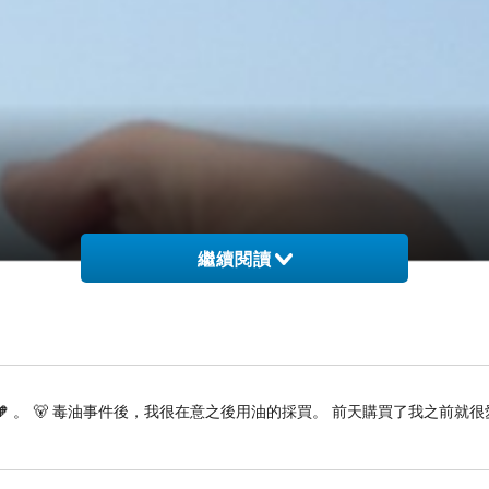
繼續閱讀
🧡 。 🐻 毒油事件後，我很在意之後用油的採買。 前天購買了我之前就很