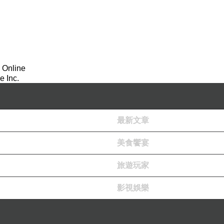
 Online
 Inc.
最新文章
美食饗宴
旅遊玩家
影視娛樂