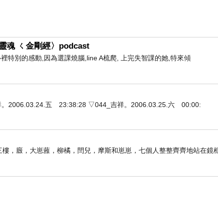
魂 ㄑ金剛經〉podcast
心裡特別的感動,因為選課燒腦,line A梳爬, 上完失智課的她,特來傾
3.24.五 23:38:28 ▽044_吉祥。2006.03.25.六 00:00:
子前。三樓，廄，大崽蕥，柳橘，閆兒，摩斯和崽崽，七個人整整齊齊地站在鏡