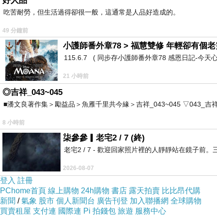
好人品
吃苦耐勞，但生活過得卻很一般，這通常是人品好造成的。
49 分鐘前
小護師番外章78 > 福慧雙修 年輕卻有個老靈
115.6.7 ( 同步存小護師番外章78 感恩日記-今天
21 小時前
◎吉祥_043~045
■潘文良著作集＞勵益品＞魚雁千里共今緣＞吉祥_043~045 ▽043_吉祥。2006.0
8 小時前
柒參參▎老宅2 / 7 (終)
老宅2 / 7 - 歡迎回家照片裡的人靜靜站在鏡
2026-08-07
登入
註冊
PChome首頁
線上購物
24h購物
書店
露天拍賣
比比昂代購
新聞
/
氣象
股市
個人新聞台
廣告刊登
加入聯播網
全球購物
買賣租屋
支付連
國際連
Pi 拍錢包
旅遊
服務中心