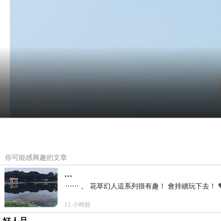
你可能感興趣的文章
…
⋯⋯ 。 花草幻人這系列很有趣！ 會持續玩下去！ 
11 小時前