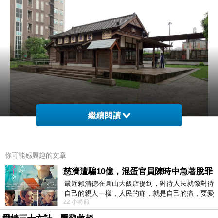
繼續閱讀
你可能感興趣的文章
慈濟遭騙10億，混蛋官員陳時中急著脫罪
最近賴清德在圓山大飯店提到，對待人民就像對待
自己的親人一樣，人民的痛，就是自己的痛，要愛
22 小時前
民如親，說的這麼好聽，實際上根本沒做