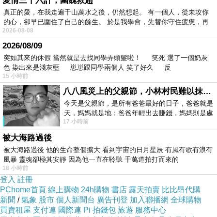
愛情三十六計，圍魏救趙
真正的愛，在我走遍千山萬水之後，仍然想起。 有一個人，從未攻你
的心，卻早已圍住了自己的餘生。 於是我學會，先替你守住疲憊，再
2026-08-08
2026/08/09
突如其來的休假 當然就是去找同學弄頭髮啦！ 笑死 選了一個奶灰
色 染出來是淺灰藍 崽崽跟同學兩個人 笑了好久 反
15 小時前
八八風災上的父親節，小林村民難以抹滅的痛
今天是父親節，是所有爸爸最好的日子，爸爸就是
現場還保有一段鐵軌與車站搭景。
天，媽媽就是地；爸爸年輕出去賺錢，媽媽則是處
17 小時前
理家務，職業不分高低貴賤，只有人品才
▼▼▼
被大海路過後
被大海路過後 他的生命整個擴大 看到宇宙的日月星辰 有風有歌有浪有
風暴 靈魂卻極其安靜 因為他一直在聆聽 千萬道拍打而來的
18 小時前
登入
註冊
PChome首頁
線上購物
24h購物
書店
露天拍賣
比比昂代購
新聞
/
氣象
股市
個人新聞台
廣告刊登
加入聯播網
全球購物
買賣租屋
支付連
國際連
Pi 拍錢包
旅遊
服務中心