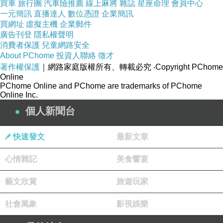
買車
旅行團
汽車險推薦
線上麻將
雜誌
星座命理
會員中心
一元簡訊
直播達人
數位憑證
企業簡訊
買網址
虛擬主機
企業郵件
廣告刊登
隱私權聲明
消費者保護
兒童網路安全
About PChome
投資人聯絡
徵才
著作權保護
｜網路家庭版權所有、轉載必究
‧Copyright PChome
Online
PChome Online and PChome are trademarks of PChome
Online Inc.
個人新聞台
快速發文
最新文章
心情雜記
美食饗宴
藝文欣賞
旅遊玩家
社會萬象
影視娛樂