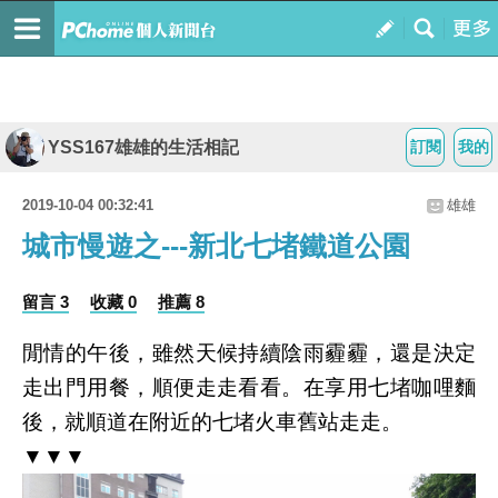
YSS167雄雄的生活相記
訂閱
我的
2019-10-04 00:32:41
雄雄
城市慢遊之---新北七堵鐵道公園
留言 3
收藏 0
推薦 8
閒情的午後，雖然天候持續陰雨霾霾，還是決定
走出門用餐，順便走走看看。在享用七堵咖哩麵
後，就順道在附近的七堵火車舊站走走。
▼▼▼