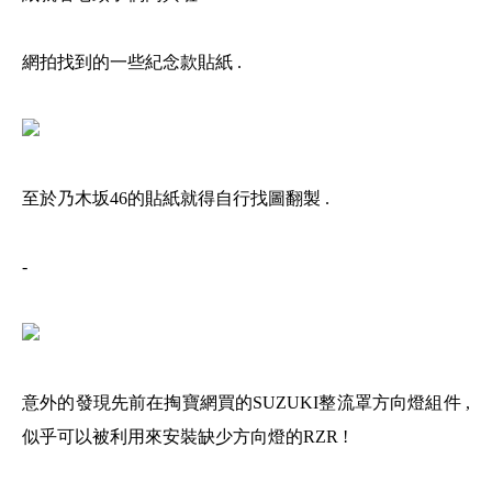
網拍找到的一些紀念款貼紙 .
至於乃木坂46的貼紙就得自行找圖翻製 .
-
意外的發現先前在掏寶網買的SUZUKI整流罩方向燈組件 ,
似乎可以被利用來安裝缺少方向燈的RZR !