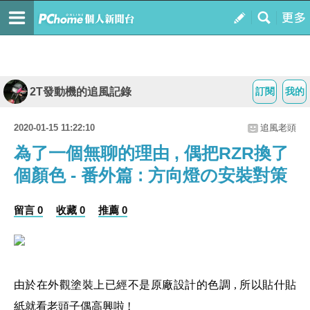
2T發動機的追風記錄
訂閱
我的
2020-01-15 11:22:10
追風老頭
為了一個無聊的理由 , 偶把RZR換了
個顏色 - 番外篇 : 方向燈の安裝對策
留言 0
收藏 0
推薦 0
由於在外觀塗裝上已經不是原廠設計的色調 , 所以貼什貼
紙就看老頭子偶高興啦 !