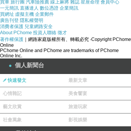
買車
旅行團
汽車險推薦
線上麻將
雜誌
星座命理
會員中心
至於便宜貨的品質和質感 ?? 一整個極差 , 但是堪用 ! 也就
一元簡訊
直播達人
數位憑證
企業簡訊
是拿來改裝玩壞了也不會心痛.........便宜啦 !!
買網址
虛擬主機
企業郵件
廣告刊登
隱私權聲明
消費者保護
兒童網路安全
About PChome
投資人聯絡
徵才
著作權保護
｜網路家庭版權所有、轉載必究
‧Copyright PChome
Online
先來改外觀的顏色 , 用砂紙打磨 , 把黑色表面磨光滑 .
PChome Online and PChome are trademarks of PChome
Online Inc.
個人新聞台
-
快速發文
最新文章
心情雜記
美食饗宴
就好像是做模型勞作一般的手工藝 .
藝文欣賞
旅遊玩家
社會萬象
影視娛樂
-