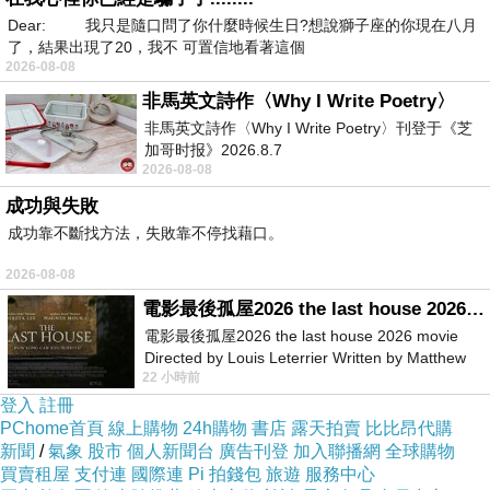
Dear: 我只是隨口問了你什麼時候生日?想說獅子座的你現在八月
了，結果出現了20，我不 可置信地看著這個
2026-08-08
非馬英文詩作〈Why I Write Poetry〉
非馬英文詩作〈Why I Write Poetry〉刊登于《芝
改装
雅马
為了能直接安裝 , 老頭子偶又上掏寶網買了 ~ (
加哥时报》2026.8.7
哈
小板骨
前转向灯 ) 含運費一個頂多40元新台幣
FZR250
2026-08-08
左右 , 反正號稱雅馬哈 , 賭一把看看是否能直上 ?
成功與失敗
成功靠不斷找方法，失敗靠不停找藉口。
-
2026-08-08
電影最後孤屋2026 the last house 2026 movie
電影最後孤屋2026 the last house 2026 movie
Directed by Louis Leterrier Written by Matthew
22 小時前
Robinson Starring Greta Lee Wa
登入
註冊
結果當然是 ~ 失敗 ~ !!!! 無法直上 , 這玩意兒的鎖點位置尺
PChome首頁
線上購物
24h購物
書店
露天拍賣
比比昂代購
寸根本就和SUZUKI的那兩個原廠貨一個樣 !
新聞
/
氣象
股市
個人新聞台
廣告刊登
加入聯播網
全球購物
買賣租屋
支付連
國際連
Pi 拍錢包
旅遊
服務中心