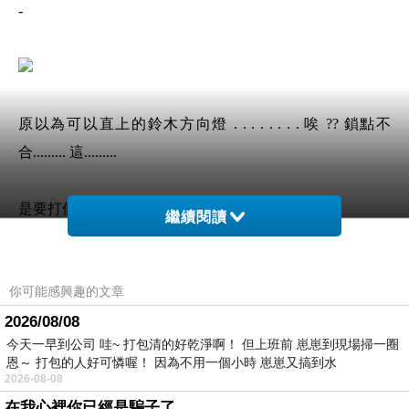
-
原以為可以直上的鈴木方向燈 . . . . . . . . 唉 ?? 鎖點不
合......... 這.........
是要打個新孔來安裝 ? 還是...........
繼續閱讀
你可能感興趣的文章
2026/08/08
雖然打個洞似乎能解決問題 , 但是老頭子偶又不想破壞整
今天一早到公司 哇~ 打包清的好乾淨啊！ 但上班前 崽崽到現場掃一圈
流罩 , 所以 . . . . . .
恩～ 打包的人好可憐喔！ 因為不用一個小時 崽崽又搞到水
2026-08-08
在我心裡你已經是騙子了........
放棄嗎 ? 再想想先 . . . . .