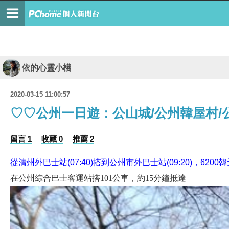
依的心靈小棧
2020-03-15 11:00:57
♡♡公州一日遊：公山城/公州韓屋村/
留言 1
收藏 0
推薦 2
從清州外巴士站
(07:40)
搭到
公州
市外巴士站
(09:20)
，
6200
韓
在公州綜合巴士客運站搭
101
公車，約
15
分鐘抵達