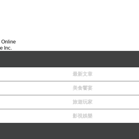
 Online
 Inc.
最新文章
美食饗宴
旅遊玩家
影視娛樂