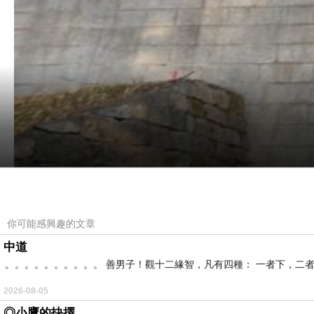
你可能感興趣的文章
中道
。。。。。。。。。。 善男子！觀十二緣智，凡有四種： 一者下，二
2026-08-05
◎小鷹的抉擇