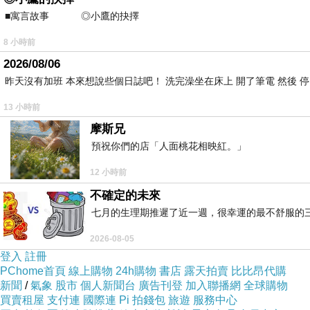
■寓言故事 ◎小鷹的抉擇 ⊕潘文良 在
樓閣也都很有歷史性
8 小時前
2026/08/06
昨天沒有加班 本來想說些個日誌吧！ 洗完澡坐在床上 開了筆電 然後 
13 小時前
摩斯兄
預祝你們的店「人面桃花相映紅。」
12 小時前
不確定的未來
七月的生理期推遲了近一週，很幸運的最不舒服的
2026-08-05
登入
註冊
PChome首頁
線上購物
24h購物
書店
露天拍賣
比比昂代購
新聞
/
氣象
股市
個人新聞台
廣告刊登
加入聯播網
全球購物
買賣租屋
支付連
國際連
Pi 拍錢包
旅遊
服務中心