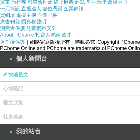
買車
旅行團
汽車險推薦
線上麻將
雜誌
星座命理
會員中心
一元簡訊
直播達人
數位憑證
企業簡訊
買網址
虛擬主機
企業郵件
廣告刊登
隱私權聲明
消費者保護
兒童網路安全
About PChome
投資人聯絡
徵才
著作權保護
｜網路家庭版權所有、轉載必究
‧Copyright PChome
PChome Online and PChome are trademarks of PChome Online
個人新聞台
快速發文
心情雜記
藝文欣賞
社會萬象
我的站台