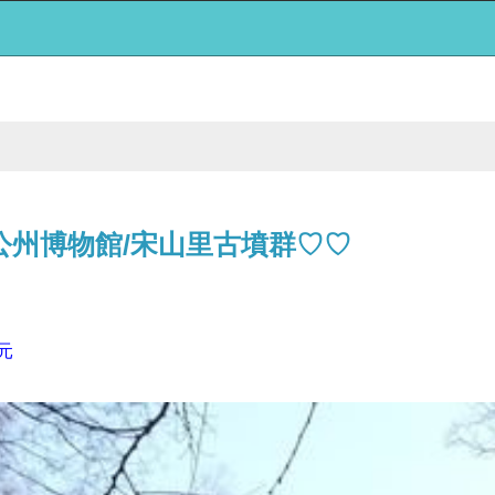
公州博物館/宋山里古墳群♡♡
元