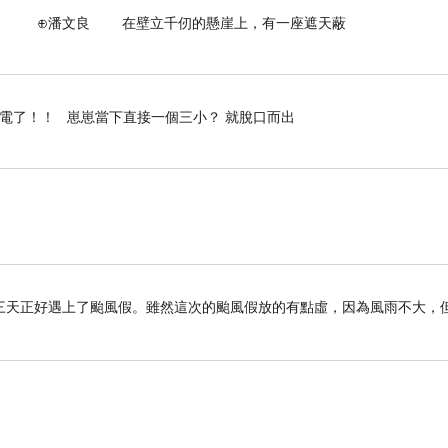
壁立千仞的懸崖上，有一座遮天蔽
停電了！！ 崽崽當下直接一個三小？ 就脫口而出
三天正好遇上了颱風假。雖然這次的颱風假放的有點虛，因為風雨不大，