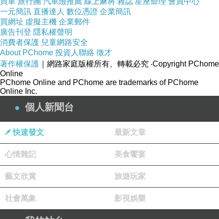
買車
旅行團
汽車險推薦
線上麻將
雜誌
星座命理
會員中心
一元簡訊
直播達人
數位憑證
企業簡訊
買網址
虛擬主機
企業郵件
廣告刊登
隱私權聲明
消費者保護
兒童網路安全
About PChome
投資人聯絡
徵才
著作權保護
｜網路家庭版權所有、轉載必究
‧Copyright PChome
Online
PChome Online and PChome are trademarks of PChome
Online Inc.
個人新聞台
快速發文
最新文章
心情雜記
美食饗宴
藝文欣賞
旅遊玩家
社會萬象
影視娛樂