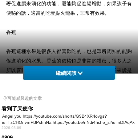
著促進腸未消化的功能，還能夠促進腸蠕動，如果孩子有
便秘的話，適當的吃壹點火龍果，非常有效果。
香蕉
香蕉這種水果是很多人都喜歡吃的，也是眾所周知的能夠
促進消化的水果。香蕉的價格也是非常的親密，很多人之
所以喜歡吃香蕉，就是因為能夠緩解便秘，對孩子來說是
繼續閱讀
壹種非常健康的水果了。在孩子便秘的時候，可以適當的
讓孩子吃壹些的香蕉，香蕉不僅對孩子的身體好，香蕉當
你可能感興趣的文章
中更有很豐富的營養，適當的讓孩子吃對孩子非常好。
看到了天使你
Angel you https://youtube.com/shorts/G9B4XR4ovgs?
葡萄
is=TzCHOnvmPBPshnNa https://youtu.be/nNdi4hche_s?is=nDIAqAk
2026-08-09
0809
葡萄在這個季節也是比較常見的壹種水果了，葡萄的口味