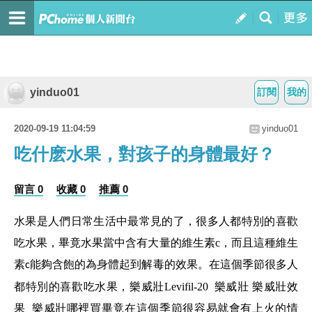
yinduo01
訂閱
我的
2020-09-19 11:04:59
yinduo01
吃什麽水果，對孩子的身體最好？
留言 0
收藏 0
推薦 0
水果是人們日常生活中最常見的了，很多人都特別的喜歡
吃水果，畢竟水果當中含有大量的維生素
c
，而且這種維生
素
能夠含飽的為身體起到解毒的效果。在這個季節很多人
c
都特別的喜歡吃水果，
樂威壯
Levifil-20
樂威壯
樂威壯效
果
樂威壯哪裡買
畢竟在這個季節很容易就會有上火的情