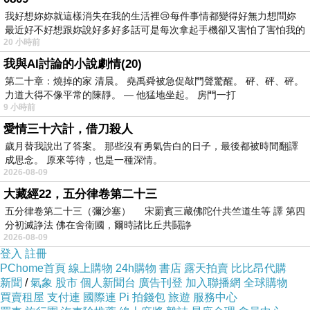
我好想妳妳就這樣消失在我的生活裡😢每件事情都變得好無力想問妳
是酸酸甜甜的，小孩子就比較喜歡吃這種酸酸甜甜的水
最近好不好想跟妳說好多好多話可是每次拿起手機卻又害怕了害怕我的
果。葡萄當中也有很多的維生素
c
，並且葡萄的價格也是比
20 小時前
出現
較便宜的，對於孩子來說不僅味道好
必利勁藥局
必利勁藥
我與AI討論的小說劇情(20)
第二十章：燒掉的家 清晨。 堯禹舜被急促敲門聲驚醒。 砰、砰、砰。
效
必利勁學名藥
必利勁用法
必利勁網購
必利勁屈臣氏
，
力道大得不像平常的陳靜。 — 他猛地坐起。 房門一打
更有很豐富的營養，對孩子的身體能夠起到很大的幫助。
9 小時前
但是家長在給孩子吃葡萄的時候壹定要註意，因為葡萄當
愛情三十六計，借刀殺人
歲月替我說出了答案。 那些沒有勇氣告白的日子，最後都被時間翻譯
中有的可能會有很多的核，千萬要註意，不要讓孩子吞到
成思念。 原來等待，也是一種深情。
肚子裏。
2026-08-09
大藏經22，五分律卷第二十三
五分律卷第二十三（彌沙塞） 宋罽賓三藏佛陀什共竺道生等 譯 第四
其實除了這些水果之外，生活當中還有很多的水果對孩子
分初滅諍法 佛在舍衛國，爾時諸比丘共鬪諍
的身體都能夠起到很好的幫助，吃水果能夠讓孩子變得更
2026-08-09
登入
註冊
加的健康壹些。但是在平常的時候，最好讓孩子多吃壹些
PChome首頁
線上購物
24h購物
書店
露天拍賣
比比昂代購
的時令水果，讓孩子吃時令水果，比吃反季節水果更好壹
新聞
/
氣象
股市
個人新聞台
廣告刊登
加入聯播網
全球購物
買賣租屋
支付連
國際連
Pi 拍錢包
旅遊
服務中心
些。