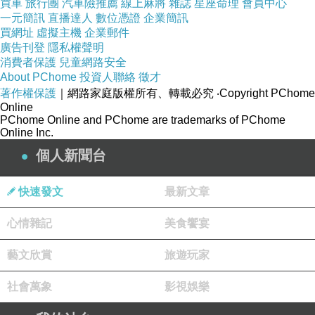
完全不給老人機會。
買車
旅行團
汽車險推薦
線上麻將
雜誌
星座命理
會員中心
一元簡訊
直播達人
數位憑證
企業簡訊
買網址
虛擬主機
企業郵件
2.透過認識的人介紹，
廣告刊登
隱私權聲明
消費者保護
兒童網路安全
成功的機會很高，
About PChome
投資人聯絡
徵才
薪水也可以談的比較高。
著作權保護
｜網路家庭版權所有、轉載必究
‧Copyright PChome
Online
PChome Online and PChome are trademarks of PChome
3.老人只能往中小企業找。
Online Inc.
個人新聞台
4.中小企業面談人員，
快速發文
最新文章
通常都是老板，
能不能獲得老板的青睞，
心情雜記
美食饗宴
就是能不能獲得工作的關鍵。
藝文欣賞
旅遊玩家
5.工作性質只有跟先前一模一樣，
社會萬象
影視娛樂
薪水才有可能會比較高，