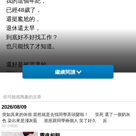
我的這個年紀，
已經48歲了，
還挺尷尬的，
退休還太早，
到底好不好找工作？
也只能找了才知道。
還好是被資遣的，
繼續閱讀
可以一邊領失業金，
一邊找工作，
或者可以去職訓。
你可能感興趣的文章
經濟壓力不致於太大。
2026/08/09
跟我當初入社會時比起來。
突如其來的休假 當然就是去找同學弄頭髮啦！ 笑死 選了一個奶灰
現在社會的福利，
色 染出來是淺灰藍 崽崽跟同學兩個人 笑了好久 反
10 小時前
真的不錯。
靈魂相願