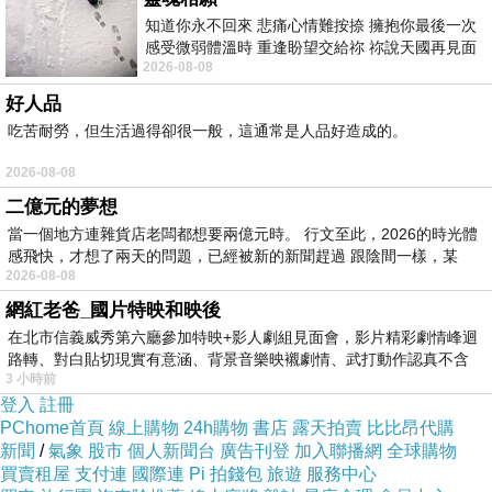
知道你永不回來 悲痛心情難按捺 擁抱你最後一次
開始找工作後，
感受微弱體溫時 重逢盼望交給祢 祢說天國再見面
才知道很方便。
2026-08-08
此刻忍淚說別離 他日靈魂再
有很多的人力銀行，
好人品
吃苦耐勞，但生活過得卻很一般，這通常是人品好造成的。
也有政府的就業服務中心，
可以很容易得到職缺的資訊。
2026-08-08
不像我當初，
二億元的夢想
就只能看報紙找工作。
當一個地方連雜貨店老闆都想要兩億元時。 行文至此，2026的時光體
感飛快，才想了兩天的問題，已經被新的新聞趕過 跟陰間一樣，某
工作機會也少。
2026-08-08
網紅老爸_國片特映和映後
接下來如何成功找到工作，
在北市信義威秀第六廳參加特映+影人劇組見面會，影片精彩劇情峰迴
路轉、對白貼切現實有意涵、背景音樂映襯劇情、武打動作認真不含
在碰了很多的釘子後，
3 小時前
糊、
有一點點小心得。
登入
註冊
PChome首頁
線上購物
24h購物
書店
露天拍賣
比比昂代購
新聞
/
氣象
股市
個人新聞台
廣告刊登
加入聯播網
全球購物
1.大公司只要小鮮肉，
買賣租屋
支付連
國際連
Pi 拍錢包
旅遊
服務中心