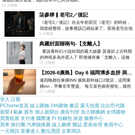
海底的潮汐知道，我的世界早已向你傾斜。
22 小時前
柒參肆▎老宅2／後記
▼【金牛座】
《老宅2／後記》在去年初寫完《老宅》的時候，
我曾經覺得，故事應該已經結束了。那座老宅在地
他不會時刻盯人，但就是會突然冒出來讓人覺得
5 小時前
震中倒塌，七個人終於離開那片黑暗，
哪裡不舒服……，原諒他，他其實在旁邊看
典藏封面聊兩句-【支離人】
要說看科幻小說給我的最大啟蒙 莫過於上古時期
（等）了很久了。
的神祇多為外星人了 即便擁有像「支離人」這種
反正，跟他在一起也要習慣，他很慢熱，談的話
17 小時前
驚世駭俗的神通法門 也未必讀
題通常又無趣，還是直接進入主題比較實在。
【2026-6廣島】Day 6 福岡博多血拼 與機場接送少年司機深夜對談
連四晚都住東橫INN 廣島新幹線口2號店，這間東
橫inn，早餐非常豐盛。 每天菜色都有變化，雖然
21 小時前
看到工作人員拿出料理包加熱，但
登入
註冊
PChome首頁
線上購物
24h購物
書店
露天拍賣
比比昂代購
新聞
/
氣象
股市
個人新聞台
廣告刊登
加入聯播網
全球購物
買賣租屋
支付連
國際連
Pi 拍錢包
旅遊
服務中心
▼【雙子座】
買車
旅行團
汽車險推薦
線上麻將
雜誌
星座命理
會員中心
一元簡訊
直播達人
數位憑證
企業簡訊