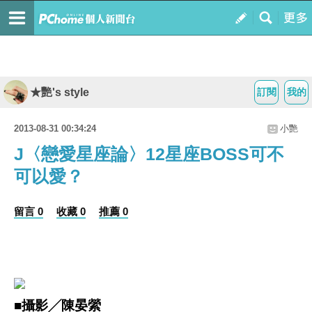
★艷's style
訂閱
我的
2013-08-31 00:34:24
小艷
J〈戀愛星座論〉12星座BOSS可不
可以愛？
留言 0
收藏 0
推薦 0
■攝影╱陳晏縈