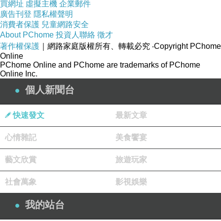
買網址
虛擬主機
企業郵件
雙子BOSS突然跟妳好了起來的話，表示他對妳
廣告刊登
隱私權聲明
消費者保護
兒童網路安全
有意思，反之，他突然跟你有了距離，好像就從
About PChome
投資人聯絡
徵才
妳身旁飛過去，卻不見人影，妳也找不到他，那
著作權保護
｜網路家庭版權所有、轉載必究
‧Copyright PChome
Online
肯定是他膩了，妳就摸摸鼻子換別的BOSS，呃
PChome Online and PChome are trademarks of PChome
不，總之就別再苦戀他行了。
Online Inc.
個人新聞台
快速發文
最新文章
心情雜記
美食饗宴
藝文欣賞
旅遊玩家
▼【巨蟹座】
社會萬象
影視娛樂
他總是把妳的喜怒哀樂盡收眼底，但不太會主動
我的站台
搭訕。
妳會突然在脆弱或困惑時感覺到他的肩膀，才發