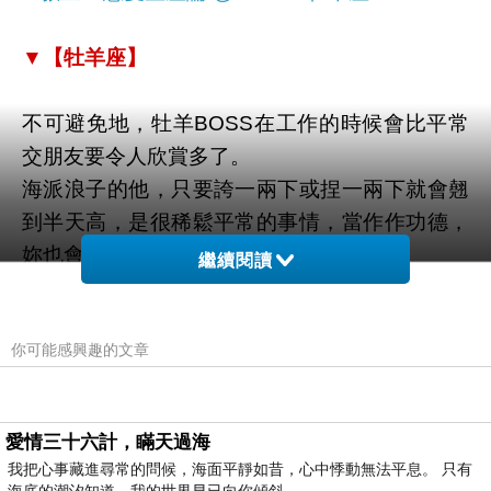
▼【牡羊座】
不可避免地，牡羊BOSS在工作的時候會比平常
交朋友要令人欣賞多了。
海派浪子的他，只要誇一兩下或捏一兩下就會翹
到半天高，是很稀鬆平常的事情，當作作功德，
妳也會過得很好。
繼續閱讀
至於愛上牡羊BOSS的妳，他的海派尤其會淋漓
盡致，妳只要記得管好他的其它財產，稍微讓他
你可能感興趣的文章
海兩節是沒關係。
愛情三十六計，瞞天過海
我把心事藏進尋常的問候，海面平靜如昔，心中悸動無法平息。 只有