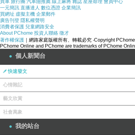
買車
旅行團
汽車險推薦
線上麻將
雜誌
星座命理
會員中心
一元簡訊
直播達人
數位憑證
企業簡訊
買網址
虛擬主機
企業郵件
廣告刊登
隱私權聲明
消費者保護
兒童網路安全
About PChome
投資人聯絡
徵才
著作權保護
｜網路家庭版權所有、轉載必究
‧Copyright PChome
PChome Online and PChome are trademarks of PChome Online
個人新聞台
快速發文
心情雜記
藝文欣賞
社會萬象
我的站台