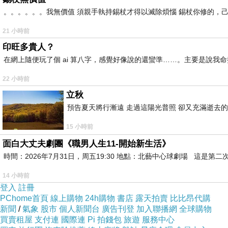
。。。。。。我無價值 須親手執持錫杖才得以滅除煩惱 錫杖你修的，
21 小時前
印旺多貴人？
在網上隨便玩了個 ai 算八字，感覺好像說的還蠻準……。主要是說
22 小時前
立秋
預告夏天將行漸遠 走過這陽光普照 卻又充滿逝去的
15 小時前
面白大丈夫劇團《職男人生11-開始新生活》
時間：2026年7月31日，周五19:30 地點：北藝中心球劇場 這
14 小時前
登入
註冊
PChome首頁
線上購物
24h購物
書店
露天拍賣
比比昂代購
新聞
/
氣象
股市
個人新聞台
廣告刊登
加入聯播網
全球購物
買賣租屋
支付連
國際連
Pi 拍錢包
旅遊
服務中心