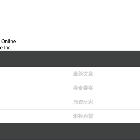
 Online
 Inc.
最新文章
美食饗宴
旅遊玩家
影視娛樂