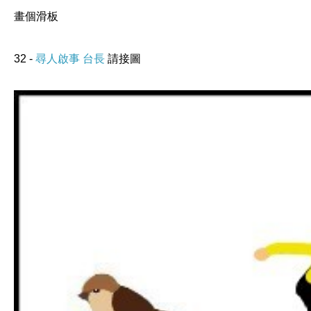
畫個滑板
32 -
尋人啟事 台長
請接圖