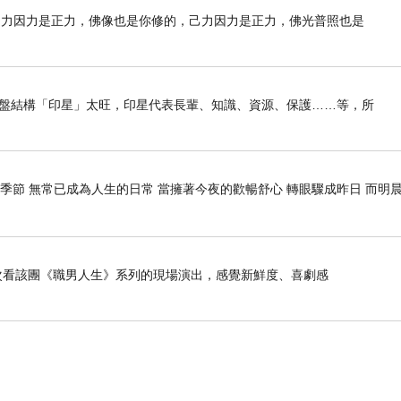
己力因力是正力，佛像也是你修的，己力因力是正力，佛光普照也是
我命盤結構「印星」太旺，印星代表長輩、知識、資源、保護……等，所
季節 無常已成為人生的日常 當擁著今夜的歡暢舒心 轉眼驟成昨日 而明晨
是第二次看該團《職男人生》系列的現場演出，感覺新鮮度、喜劇感