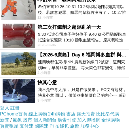
希伯來書10:26-10:31 10:26因為我們得知真道以
後、若故意犯罪、贖罪的祭就再沒有了． 10:27惟
12 小時前
有戰懼等候審判和那燒滅眾敵人的烈火
第二次打鐵劑之超混亂的一天
9:30 抵達公司車子停好位子 9:40 從公司騎腳踏車
抵達台安醫院 10:10 聽取血液報告。原來我吃進
2026-08-06
去的 B12 彌可保並非沒有吸收而是超
【2026-6廣島】Day 6 福岡博多血拼 與機場接送少年司機深夜對談
連四晚都住東橫INN 廣島新幹線口2號店，這間東
橫inn，早餐非常豐盛。 每天菜色都有變化，雖然
4 小時前
看到工作人員拿出料理包加熱，但
快其心意
我不是中毒太深， 只是在做笑果， PO文有題材，
快其心意 而以， 做某些事情讓自己的內心--- 感到
9 小時前
愉快。
登入
註冊
PChome首頁
線上購物
24h購物
書店
露天拍賣
比比昂代購
新聞
/
氣象
股市
個人新聞台
廣告刊登
加入聯播網
全球購物
買賣租屋
支付連
國際連
Pi 拍錢包
旅遊
服務中心