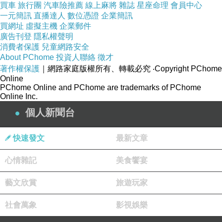
買車
旅行團
汽車險推薦
線上麻將
雜誌
星座命理
會員中心
一元簡訊
直播達人
數位憑證
企業簡訊
買網址
虛擬主機
企業郵件
廣告刊登
隱私權聲明
消費者保護
兒童網路安全
About PChome
投資人聯絡
徵才
著作權保護
｜網路家庭版權所有、轉載必究
‧Copyright PChome
Online
PChome Online and PChome are trademarks of PChome
Online Inc.
個人新聞台
快速發文
最新文章
心情雜記
美食饗宴
藝文欣賞
旅遊玩家
社會萬象
影視娛樂