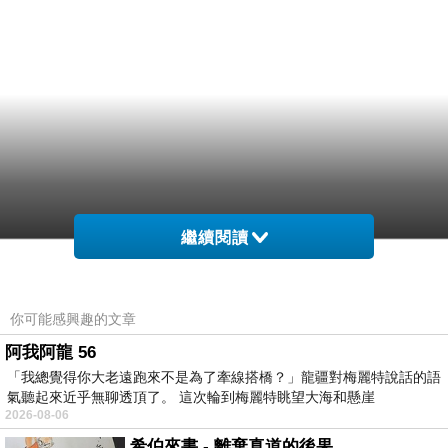
繼續閱讀
你可能感興趣的文章
阿我阿龍 56
「我總覺得你大老遠跑來不是為了牽線搭橋？」龍疆對梅麗特說話的語
氣聽起來近乎無聊透頂了。 這次輪到梅麗特眺望大海和懸崖
2026-08-06
希伯來書 - 離棄真道的後果