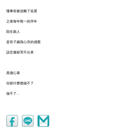
懂事前被送離了祖屋
之後每年唯一的拜年
陌生親人
是長子嫡孫心存的感覺
該悲傷卻哭不出來
真擔心著
但卻什麼都做不了
做不了...