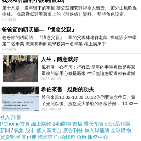
我與AI討論的小說劇情(18)
第十八章：袁年留下的牢籠 辦公室裡安靜得令人難受。 窗外山風吹過
樹林。 堯禹舜低頭看著桌上的《群俠錄》資料。 那些角色設定。
9 小時前
爸爸節的叨叨語---『懷念父親』
爸爸節的叨叨語---『懷念父親』 我的父親林建祥老師: 福建詔安中學
第二名畢業 廣東梅縣師範學校第一名畢業 考上廣東中
8 小時前
人生，隨意就好
風有度，心有尺；行有章 簡單的事重複做是專家
重複的事用心做是贏家 生活無論怎麼選都有遺憾
2026-08-09
所以開心就好 生活不會辜負認真
希伯來書 - 忍耐的功夫
希伯來書10:32-10:39 10:32你們要追念往日、蒙
了光照以後、所忍受大爭戰的各樣苦難． 10:33一
2026-08-09
面被毀謗、遭患難、成了戲景、叫眾人
登入
註冊
PChome首頁
線上購物
24h購物
書店
露天拍賣
比比昂代購
新聞
/
氣象
股市
個人新聞台
廣告刊登
加入聯播網
全球購物
買賣租屋
支付連
國際連
Pi 拍錢包
旅遊
服務中心