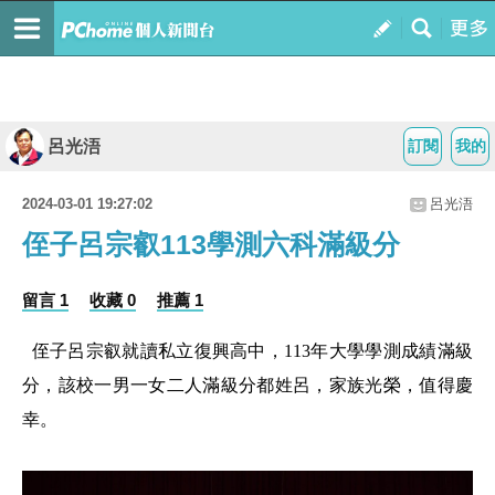
呂光浯
訂閱
我的
2024-03-01 19:27:02
呂光浯
侄子呂宗叡113學測六科滿級分
留言 1
收藏 0
推薦 1
侄子呂宗叡就讀私立復興高中，113年大學學測成績滿級
分，該校一男一女二人滿級分都姓呂，家族光榮，值得慶
幸。