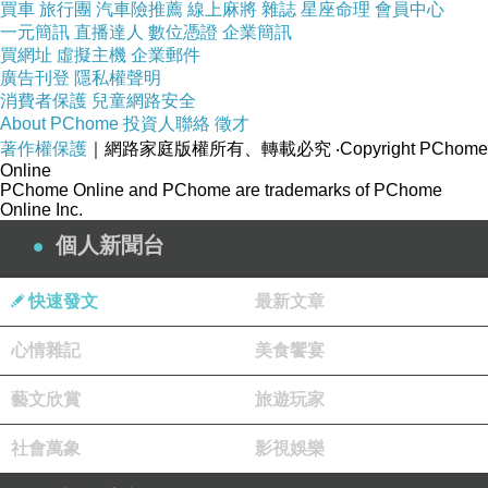
買車
旅行團
汽車險推薦
線上麻將
雜誌
星座命理
會員中心
一元簡訊
直播達人
數位憑證
企業簡訊
買網址
虛擬主機
企業郵件
廣告刊登
隱私權聲明
消費者保護
兒童網路安全
About PChome
投資人聯絡
徵才
著作權保護
｜網路家庭版權所有、轉載必究
‧Copyright PChome
Online
PChome Online and PChome are trademarks of PChome
Online Inc.
個人新聞台
快速發文
最新文章
心情雜記
美食饗宴
藝文欣賞
旅遊玩家
社會萬象
影視娛樂