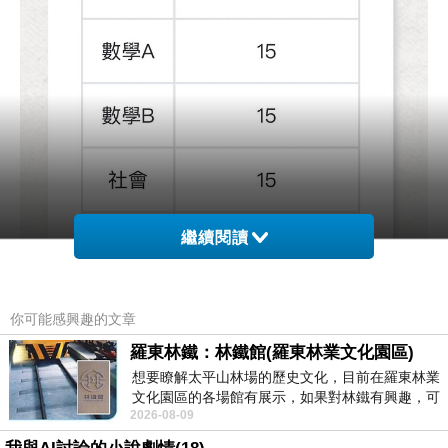
繼續閱讀
你可能感興趣的文章
羅東林鐵：林鐵館(羅東林業文化園區)
想要瞭解太平山林場的歷史文化，目前在羅東林業
文化園區的各場館有展示，如果對林鐵有興趣，可
102么弟携眷返金省親
2026-08-09
以到林鐵館。 這裡展示從山下