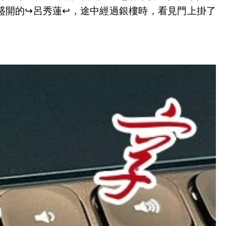
賞盛開的↪️呂秀蓮↩️，途中經過銀樓時，看見門上掛了