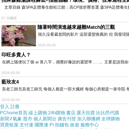
招牌森雞湯課程腳底+指壓體驗！環境、價格、按摩過程全
文章目錄 森SPA足體養生館松江館：高CP值舒壓首選 森SPA足體
57 分鐘前
隨著時間演進越來越難Match的三觀
很久沒看葳老闆的影片 這部還蠻推薦的 但 我發現
自己動手豐衣足食：我的酸湯麵
上一篇：
2026-08-06
印旺多貴人？
想的我頭髮都白了……
下一篇：
在網上隨便玩了個 ai 算八字，感覺好像說的還蠻準……。主要是說
2026-08-06
藍玫友4
吾老三師兄吾老三師兄 每個人都是一部大藏經 每個心房都是一座寺院 
2026-08-06
登入
註冊
PChome首頁
線上購物
24h購物
書店
露天拍賣
比比昂代購
新聞
/
氣象
股市
個人新聞台
廣告刊登
加入聯播網
全球購物
買賣租屋
支付連
國際連
Pi 拍錢包
旅遊
服務中心