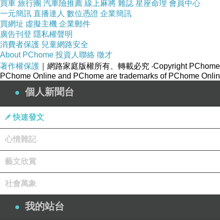
買車
旅行團
汽車險推薦
線上麻將
雜誌
星座命理
會員中心
一元簡訊
直播達人
數位憑證
企業簡訊
買網址
虛擬主機
企業郵件
廣告刊登
隱私權聲明
消費者保護
兒童網路安全
About PChome
投資人聯絡
徵才
著作權保護
｜網路家庭版權所有、轉載必究
‧Copyright PChome
PChome Online and PChome are trademarks of PChome Online
個人新聞台
快速發文
心情雜記
藝文欣賞
社會萬象
我的站台