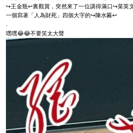
↪️王金瓶↩️裏觀賞，突然來了一位講得滿口↪️菜英
一個寫著「人為財死」四個大字的↪️陳水匾↩️
.
嘿嘿😂😂不要笑太大聲