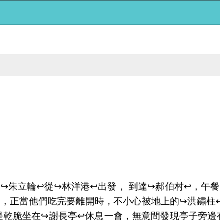
↪️朱立輪↩️從↪️林洋港↩️出發， 到達↪️郝伯村↩️，午
↩️，正當他們吃完要離開時，不小心被地上的↪️洪鏽柱↩
是乾脆坐在↪️謝長亭↩️休息一會，無意間發現亭子旁邊