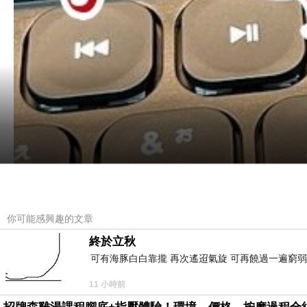
你可能感興趣的文章
終於立秋
可有海豚白白靠攏 再次遙迢氣旋 可再饒過一遍窮弱
11 小時前