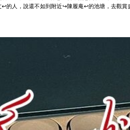
文↩️的人，說還不如到附近↪️陳履庵↩️的池塘，去觀