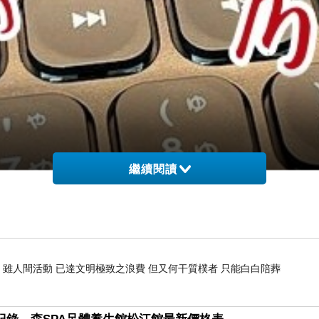
繼續閱讀
 雖人間活動 已達文明極致之浪費 但又何干質樸者 只能白白陪葬