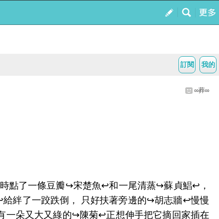
訂閱
我的
∞葬∞
餐時點了一條豆瓣↪️宋楚魚↩️和一尾清蒸↪️蘇貞鯧↩️，
️給絆了一跤跌倒， 只好扶著旁邊的↪️胡志牆↩️慢慢
有一朵又大又綠的↪️陳菊↩️正想伸手把它摘回家插在