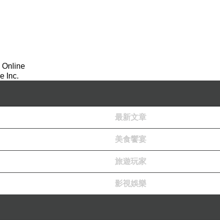
 Online
 Inc.
最新文章
美食饗宴
旅遊玩家
影視娛樂