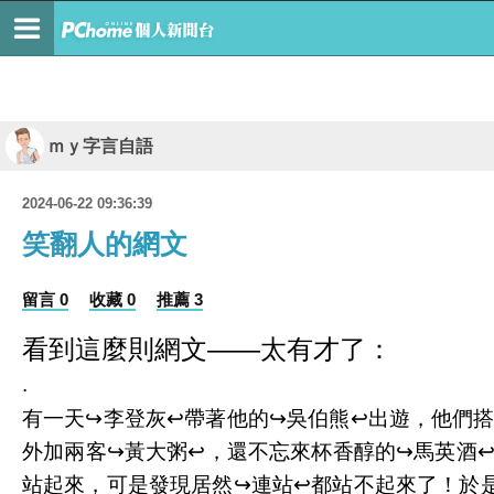
ｍｙ字言自語
2024-06-22 09:36:39
笑翻人的網文
留言 0
收藏 0
推薦 3
看到這麼則網文——太有才了：
.
有一天↪️李登灰↩️帶著他的↪️吳伯熊↩️出遊，他們搭
外加兩客↪️黃大粥↩️，還不忘來杯香醇的↪️馬英酒
站起來，可是發現居然↪️連站↩️都站不起來了！於