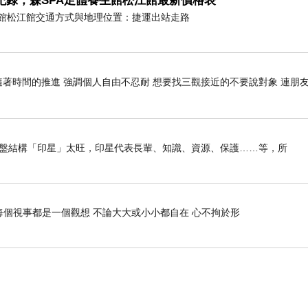
紀錄，森SPA足體養生館松江館最新價格表
養生館松江館交通方式與地理位置：捷運出站走路
隨著時間的推進 強調個人自由不忍耐 想要找三觀接近的不要說對象 連朋
我命盤結構「印星」太旺，印星代表長輩、知識、資源、保護……等，所
每個視事都是一個觀想 不論大大或小小都自在 心不拘於形