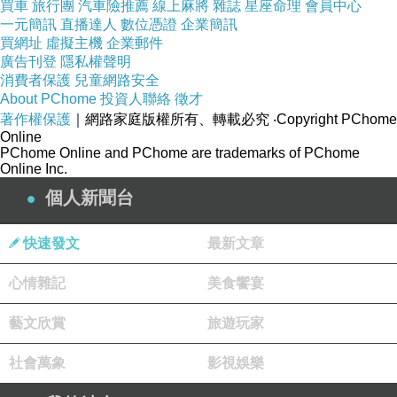
買車
旅行團
汽車險推薦
線上麻將
雜誌
星座命理
會員中心
一元簡訊
直播達人
數位憑證
企業簡訊
買網址
虛擬主機
企業郵件
廣告刊登
隱私權聲明
消費者保護
兒童網路安全
About PChome
投資人聯絡
徵才
著作權保護
｜網路家庭版權所有、轉載必究
‧Copyright PChome
Online
PChome Online and PChome are trademarks of PChome
Online Inc.
個人新聞台
快速發文
最新文章
心情雜記
美食饗宴
藝文欣賞
旅遊玩家
社會萬象
影視娛樂