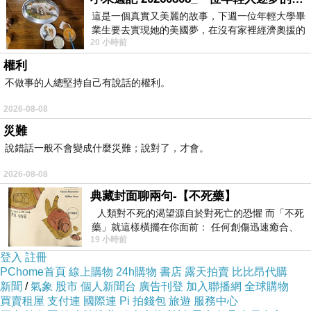
這是一個真實又美麗的故事，下週一位年輕大學畢
業生要去實現她的美國夢，在沒有家裡經濟奧援的
20 小時前
情況下，靠著自我努力工作累積出國基
權利
不做事的人總堅持自己有說話的權利。
2026-08-08
災難
說錯話一般不會變成什麼災難；說對了，才會。
2026-08-08
典藏封面聊兩句-【不死藥】
人類對不死的渴望源自於對死亡的恐懼 而「不死
藥」就這樣橫擺在你面前： 任何創傷迅速癒合、
19 小時前
停止衰老、痛覺消失…堪
登入
註冊
PChome首頁
線上購物
24h購物
書店
露天拍賣
比比昂代購
新聞
/
氣象
股市
個人新聞台
廣告刊登
加入聯播網
全球購物
買賣租屋
支付連
國際連
Pi 拍錢包
旅遊
服務中心