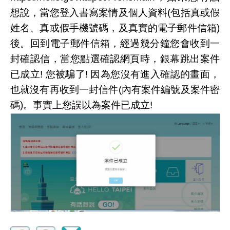
想說，當您登入書寫案情及個人資料
(
包括真或假
姓名、真或假手機號碼，及真實的電子郵件信箱
)
後。回到電子郵件信箱，經過幾分鐘您會收到一
封確認信，當您點選確認網頁時，銀幕跳出案件
已成立
!
您被騙了
!
因為您沒有進入確認的畫面，
也就沒有再收到一封信件
(
內有案件編號及案件密
碼
)
。事實上您誤以為案件已成立
!