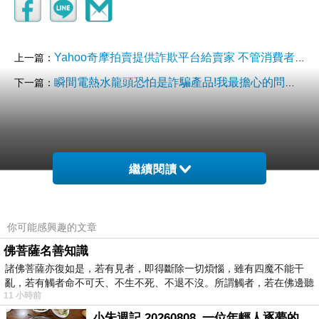
Yahoo奇摩拍賣提供詐欺平台給賣家 不管消費者被騙
上一篇：
瞬間電熱水龍頭恐怕是詐騙產品!我最擔心的問題是電線走火!
下一篇：
繼續閱讀
你可能感興趣的文章
佛菩薩名善知識
諸佛菩薩亦復如是，若有見者，即得斷除一切煩惱，雖有四魔不能干
亂，若有觸者命不可夭、不生不死、不退不沒。所謂觸者，若在佛邊聽
11 小時前
受
小朱週記 20260808_一位年輕人逐夢的真實故事