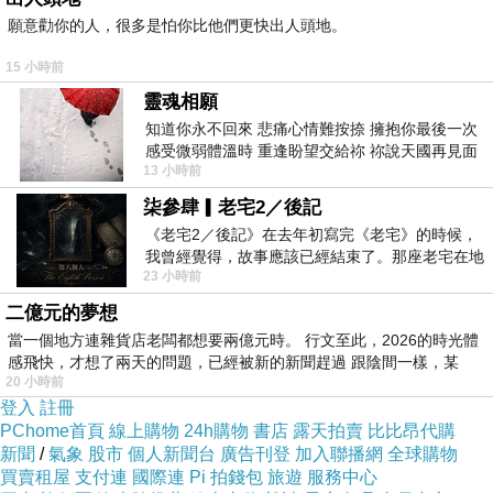
願意勸你的人，很多是怕你比他們更快出人頭地。
15 小時前
靈魂相願
知道你永不回來 悲痛心情難按捺 擁抱你最後一次
感受微弱體溫時 重逢盼望交給祢 祢說天國再見面
13 小時前
此刻忍淚說別離 他日靈魂再
柒參肆▎老宅2／後記
《老宅2／後記》在去年初寫完《老宅》的時候，
我曾經覺得，故事應該已經結束了。那座老宅在地
23 小時前
震中倒塌，七個人終於離開那片黑暗，
二億元的夢想
當一個地方連雜貨店老闆都想要兩億元時。 行文至此，2026的時光體
感飛快，才想了兩天的問題，已經被新的新聞趕過 跟陰間一樣，某
20 小時前
登入
註冊
PChome首頁
線上購物
24h購物
書店
露天拍賣
比比昂代購
新聞
/
氣象
股市
個人新聞台
廣告刊登
加入聯播網
全球購物
買賣租屋
支付連
國際連
Pi 拍錢包
旅遊
服務中心