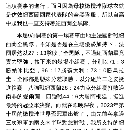
這項賽事的進行，而且因為母校橄欖球隊球衣就
是仿效紐西蘭國家代表隊的全黑隊服，所以自高
中起我也一直支持著紐西蘭全黑隊。
本屆
9/9
開賽的第一場賽事由地主法國對戰紐
西蘭全黑隊，不知是否是在主場優勢加持下，法
國居然以
27
：
13
擊敗了全黑隊，不過紐西蘭畢竟
實力堅強，接下來的幾場小組賽，分別以
71
：
3
勝納米比亞，
96
：
17
勝義大利；
73
：
0
勝烏拉
圭，全部都是懸殊分差取勝，以分組第二之姿挺
進複賽。八強戰紐西蘭
28
：
24
力克分組賽打敗過
南非的愛爾蘭，四強戰
44
：
6
大勝阿根廷，挺進
最終的冠亞軍決賽。而就在昨晚深夜，
2023
年第
十屆的橄欖球世界盃冠軍出爐了，由先前各拿過
三次冠軍的兩支南半球勁旅對戰，我所支持的紐