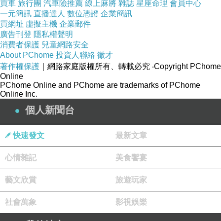
買車
旅行團
汽車險推薦
線上麻將
雜誌
星座命理
會員中心
一元簡訊
直播達人
數位憑證
企業簡訊
買網址
虛擬主機
企業郵件
廣告刊登
隱私權聲明
消費者保護
兒童網路安全
About PChome
投資人聯絡
徵才
著作權保護
｜網路家庭版權所有、轉載必究
‧Copyright PChome
Online
PChome Online and PChome are trademarks of PChome
Online Inc.
個人新聞台
快速發文
最新文章
心情雜記
美食饗宴
藝文欣賞
旅遊玩家
社會萬象
影視娛樂