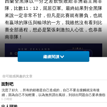
西蘭全黑隊以一分之差飲恨敗給非洲霸主南非
隊，比數
11
：
12
，屈居亞軍。最終結果對全黑隊
來說一定非常不甘，但凡是比賽就有勝負，也就
有贏球的隊伍與輸球的一方，我雖然沒有看到比
賽全部過程，想必是緊張刺激扣人心弦，也恭喜
南非隊！
繼續閱讀
你可能感興趣的文章
面對吧
沈思了好久 ，所有的錯都是自己造成的，自己不要去接觸就沒有後
續，因為自己不知輕重，以為無所謂出風頭，到頭出問題自己要承擔怨
1 小時前
不
出人頭地