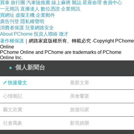
買車
旅行團
汽車險推薦
線上麻將
雜誌
星座命理
會員中心
一元簡訊
直播達人
數位憑證
企業簡訊
買網址
虛擬主機
企業郵件
廣告刊登
隱私權聲明
消費者保護
兒童網路安全
About PChome
投資人聯絡
徵才
著作權保護
｜網路家庭版權所有、轉載必究
‧Copyright PChome
Online
PChome Online and PChome are trademarks of PChome
Online Inc.
個人新聞台
快速發文
最新文章
心情雜記
美食饗宴
藝文欣賞
旅遊玩家
社會萬象
影視娛樂