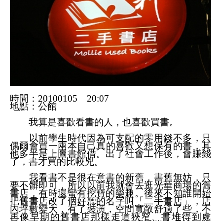
時間：
20100105
20:07
地點：公館
我算是喜歡看書的人，也喜歡買書。
以前學生時代因為可支配的零用錢不多，只
偶爾會買
一兩
本自己真的喜歡又想保有的書，其
他多半是上圖書館借。出了社會工作後，會賺錢
了，書才買的比較兇。
我看書不是很在意書的新舊，書舊無妨，只
要不髒即可，所以以前我就會去逛光華商場的舊
書店，有時還蠻有挖寶的樂趣。後來不知誰開始
把舊書店改了個好聽的名字叫「二手書店」，店
內坪數變大，有了裝潢，空間寬敞舒適了些，不
再像早期的舊書店那樣走道狹窄、書堆得到處