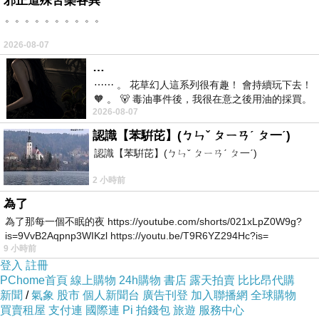
邪正道殊苦樂各異
。。。。。。。。。。
2026-08-07
時間：
20100106
09:42
…
地點：基隆路高架道路
⋯⋯ 。 花草幻人這系列很有趣！ 會持續玩下去！
寒冬的早上要離開溫暖的被窩，是很不容易
🧡 。 🐻 毒油事件後，我很在意之後用油的採買。
的，加上下雨的溼冷，起床更是一大挑戰。
2026-08-07
前天購買了我之前就很愛
不過，送小布瑪跟布瑪媽上學上班這檔事，
認識【苯騈芘】(ㄅㄣˇ ㄆㄧㄢˊ ㄆ一ˊ)
讓我前一晚就算再晚睡，早上都會爬起來，因為
認識【苯騈芘】(ㄅㄣˇ ㄆㄧㄢˊ ㄆ一ˊ)
那也是讓我自己不要怠惰睡懶覺的方法。
今天早上感覺雨比較大，且布瑪媽又感冒，
2 小時前
所以開車出門。這張是回程時用手機拍的，故意
停止雨刷刷動，讓雨滴留在玻璃上。
為了
為了那每一個不眠的夜 https://youtube.com/shorts/021xLpZ0W9g?
有什麼人生大道理嗎？其實沒有！只是那時
忽然想試試留下雨中的風景，勉強要說的話，我
is=9VvB2Aqpnp3WIKzl https://youtu.be/T9R6YZ294Hc?is=
的感想是：開車拍照要小心，叔叔我可是有練過
9 小時前
的，哈哈！
登入
註冊
PChome首頁
線上購物
24h購物
書店
露天拍賣
比比昂代購
新聞
/
氣象
股市
個人新聞台
廣告刊登
加入聯播網
全球購物
《
2010
光陰地圖》
0107
楓香
買賣租屋
支付連
國際連
Pi 拍錢包
旅遊
服務中心