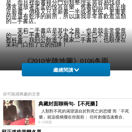
是，而且裡面書籍分門別類整理妥當容易找尋，
通常還放著柔柔的悅耳音樂，舊書的品質甚至接
近新書，價格又只是新書一半或者更低，更重要
的是還有乾淨的廁所，所以讓我非常喜歡逛這類
的二手書店。
茉莉二手書店是其中之最，也是我非常愛逛
的一家二手書店。今天為了找一本已不算新書的
教科書，我到公館逛了幾家二手書店，也順便在
茉莉門口拍了它的招牌！
《
2010
光陰地圖》
0106
冬雨
繼續閱讀
你可能感興趣的文章
典藏封面聊兩句-【不死藥】
人類對不死的渴望源自於對死亡的恐懼 而「不死
藥」就這樣橫擺在你面前： 任何創傷迅速癒合、
9 小時前
停止衰老、痛覺消失…堪