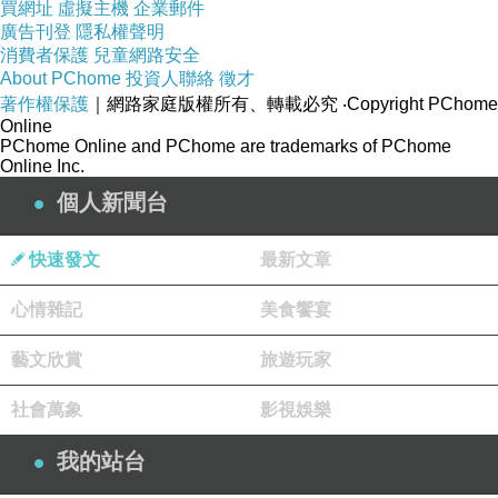
買網址
虛擬主機
企業郵件
合歡山區，這段路程卻是從未完整用步行的方式
廣告刊登
隱私權聲明
走過，所以我亦是貪心地沿途細細品覽美景、欣
消費者保護
兒童網路安全
About PChome
投資人聯絡
徵才
賞花草。
著作權保護
｜網路家庭版權所有、轉載必究
‧Copyright PChome
Online
PChome Online and PChome are trademarks of PChome
抵達小風口後的優人神鼓演出，是早上的重
Online Inc.
頭戲。九點半許，鑼響之後，單槌鼓音先後參差
個人新聞台
落下，如同河流源頭的水滴滴落聲一般，揭開了
「流水」的序幕，繼而敲擊出氣勢浩壯的「奔
快速發文
最新文章
騰」之音，在立霧溪的源頭，近三千公尺的山巔
心情雜記
美食饗宴
聆賞這兩首曲目，別有一番感動。從水珠滴落，
涓滴成流，匯聚成河，繼而奔向大海，乾淨、靈
藝文欣賞
旅遊玩家
動、渾厚、有力的鼓聲，隨著每位優人鼓棒的落
社會萬象
影視娛樂
下，在這個群山環繞的天然音場裡，一波又一波
與聽眾的心跳相呼應。表演的優人們，虔誠、篤
我的站台
定、專注的神情，襯映著身後裊裊升起的山嵐，