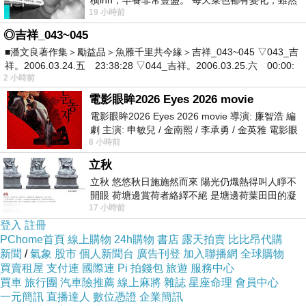
橫inn，早餐非常豐盛。 每天菜色都有變化，雖然
耳邊只有偶而呼呼吹過的風聲。因為我不需再如
19 小時前
看到工作人員拿出料理包加熱，但
往常得要沿途解說，反而有了可輕鬆觀察周邊花
◎吉祥_043~045
草、欣賞風景及拍照的餘裕。由於石門山實在是
■潘文良著作集＞勵益品＞魚雁千里共今緣＞吉祥_043~045 ▽043_吉
祥。2006.03.24.五 23:38:28 ▽044_吉祥。2006.03.25.六 00:00:
座太容易就能登頂的百岳，什麼人都能輕易上
2 小時前
來，在過去的經驗裡，大家上到石門山後常因為
電影眼眸2026 Eyes 2026 movie
視野太好、景致美麗而大呼小叫，或者交談喧
電影眼眸2026 Eyes 2026 movie 導演: 廉智浩 編
劇 主演: 申敏兒 / 金南熙 / 李承勇 / 金英雅 電影眼
嘩。這次上到山頂卻是一片寧靜，雖然有很多人
8 小時前
眸2026描述攝影師徐珍因遺
同時聚在山頂，但少了人聲，就一點也不覺得擁
立秋
擠，甚至金翼白眉也來到我們腳邊跳來跳去，安
立秋 悠悠秋日施施然而來 陽光仍熾熱得叫人睜不
靜的力量是這麼地大。連負責山頂統一解說的茂
開眼 荷塘邊賞荷者絡繹不絕 是塘邊荷葉田田的凝
17 小時前
望 風中飄逸的是映日荷花別樣紅
耀大哥也是遲遲不忍打斷大家那份融於自然的恬
登入
註冊
適自在。
PChome首頁
線上購物
24h購物
書店
露天拍賣
比比昂代購
新聞
/
氣象
股市
個人新聞台
廣告刊登
加入聯播網
全球購物
買賣租屋
支付連
國際連
Pi 拍錢包
旅遊
服務中心
從石門山下來，回到公路上往小風口走去的
買車
旅行團
汽車險推薦
線上麻將
雜誌
星座命理
會員中心
一元簡訊
直播達人
數位憑證
企業簡訊
那段行程，也是新的經驗。多年來，我來來去去