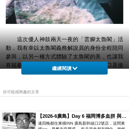
這次優人神鼓兩天一夜的「雲腳太魯閣」活
動，我有幸以太魯閣義務解說員的身份全程陪同
參與，以另一種方式體驗了太魯閣的美，也讓我
有福氣能分別在海拔三千公尺左右的小風口及接
繼續閱讀
近海平面的太魯閣閣口聆賞優人神鼓的演出，這
是到太魯閣擔任義解九年以來相當特別、也讓人
感動的一次執勤。
你可能感興趣的文章
優人們「雲腳時不言語」的習慣，是我此行
【2026-6廣島】Day 6 福岡博多血拼 與機場接送少年司機深夜對談
解說勤務最不一樣的體驗。在登頂石門山的過程
連四晚都住東橫INN 廣島新幹線口2號店，這間東
中，一百多個人依序安靜地漫步在登山步道上，