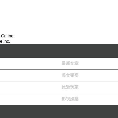
 Online
 Inc.
最新文章
美食饗宴
旅遊玩家
影視娛樂