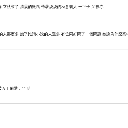
 立秋來了 清晨的微風 帶著淡淡的秋意襲人 一下子 又被赤
的人那麼多 幾乎比讀小說的人還多 有位同好問了一個問題 她說為什麼高
ＡＩ偏愛，^^ 哈