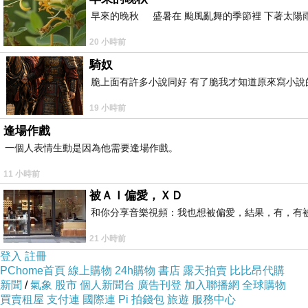
早來的晚秋 盛暑在 颱風亂舞的季節裡 下著太陽雨
(悄悄話)
20 小時前
2017-11-28 13:41:52
騎奴
脆上面有許多小說同好 有了脆我才知道原來寫小說
19 小時前
逢場作戲
一個人表情生動是因為他需要逢場作戲。
11 小時前
被ＡＩ偏愛，ＸＤ
和你分享音樂視頻：我也想被偏愛，結果，有，有被
21 小時前
登入
註冊
PChome首頁
線上購物
24h購物
書店
露天拍賣
比比昂代購
新聞
/
氣象
股市
個人新聞台
廣告刊登
加入聯播網
全球購物
買賣租屋
支付連
國際連
Pi 拍錢包
旅遊
服務中心