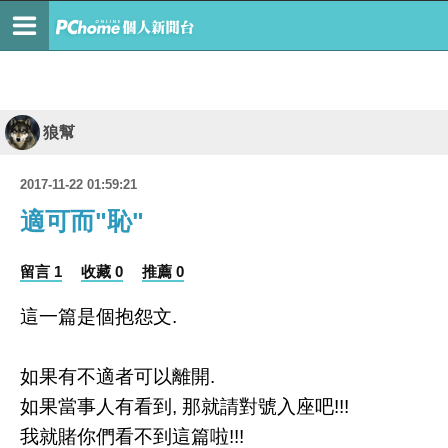
狼幫
2017-11-22 01:59:21
適可而"恥"
留言 1
收藏 0
推薦 0
這一篇是個抱怨文.
如果有不適者可以離開.
如果當事人有看到, 那就請對號入座吧!!!
我就賭你們看不到這篇啦!!!