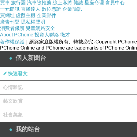
買車
旅行團
汽車險推薦
線上麻將
雜誌
星座命理
會員中心
一元簡訊
直播達人
數位憑證
企業簡訊
買網址
虛擬主機
企業郵件
廣告刊登
隱私權聲明
消費者保護
兒童網路安全
About PChome
投資人聯絡
徵才
著作權保護
｜網路家庭版權所有、轉載必究
‧Copyright PChome
PChome Online and PChome are trademarks of PChome Online
個人新聞台
快速發文
心情雜記
藝文欣賞
社會萬象
我的站台