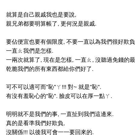
就算是自己親戚我也是要說,
親兄弟都要明算帳了, 更何況是親戚.
要佔便宜也要有個限度, 不要一直以為我們很好欺負
一直ㄠ我們是怎樣.
一兩次就算了, 現在是怎樣, 一直ㄠ, 沒聽過免錢的最
乾脆我們的所有東西都給你們好了.
可不可以適可而"恥"ㄚ!!! 對~ 就是"恥".
有沒有羞恥心的"恥". 臉皮可以在厚一點ㄚ.
明明就不是我們的事, 一直扯到我們這邊來.
真的是看準我們好欺負,
沒關係!!! 以後我可會一一要回來的.