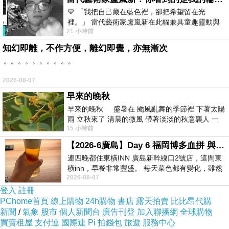
💙 「我把自己藏在藍色裡，卻把希望留在光
裡。」 當代藝術家盧嵐新在此幅兼具童趣靈動與
21 小時前
抽象韻味的新作中，用湛藍的羽翼般色塊包覆著
知幻即離，不作方便，離幻即覺，亦無漸次
。。。。。。。。。。
2026-08-07
早來的晚秋
早來的晚秋 盛暑在 颱風亂舞的季節裡 下著太陽
雨 立秋來了 清晨的微風 帶著淡淡的秋意襲人 一
15 小時前
下子 又被赤
【2026-6廣島】Day 6 福岡博多血拼 與機場接送少年司機深夜對談
連四晚都住東橫INN 廣島新幹線口2號店，這間東
橫inn，早餐非常豐盛。 每天菜色都有變化，雖然
2026-08-07
看到工作人員拿出料理包加熱，但
登入
註冊
PChome首頁
線上購物
24h購物
書店
露天拍賣
比比昂代購
新聞
/
氣象
股市
個人新聞台
廣告刊登
加入聯播網
全球購物
買賣租屋
支付連
國際連
Pi 拍錢包
旅遊
服務中心