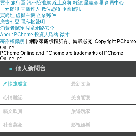
買車
旅行團
汽車險推薦
線上麻將
雜誌
星座命理
會員中心
一元簡訊
直播達人
數位憑證
企業簡訊
買網址
虛擬主機
企業郵件
廣告刊登
隱私權聲明
消費者保護
兒童網路安全
About PChome
投資人聯絡
徵才
著作權保護
｜網路家庭版權所有、轉載必究
‧Copyright PChome
Online
PChome Online and PChome are trademarks of PChome
Online Inc.
個人新聞台
快速發文
最新文章
心情雜記
美食饗宴
藝文欣賞
旅遊玩家
社會萬象
影視娛樂