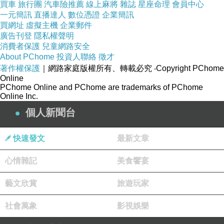
買車
旅行團
汽車險推薦
線上麻將
雜誌
星座命理
會員中心
一元簡訊
直播達人
數位憑證
企業簡訊
買網址
虛擬主機
企業郵件
廣告刊登
隱私權聲明
消費者保護
兒童網路安全
About PChome
投資人聯絡
徵才
著作權保護
｜網路家庭版權所有、轉載必究
‧Copyright PChome
Online
PChome Online and PChome are trademarks of PChome
Online Inc.
個人新聞台
快速發文
最新文章
心情雜記
美食饗宴
藝文欣賞
旅遊玩家
社會萬象
影視娛樂