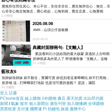
若心有住則為非住
應無所住而生其心。本心不住，非住非非住，應生無所住心，無住，非
心非非心無念無無念，覺心初起，心無初相，覺念念真，心無覺相
2 小時前
2026.08.06
AMK - 山頂公仔波板糖
2026-08-07
典藏封面聊兩句-【支離人】
要說看科幻小說給我的最大啟蒙 莫過於上古時期
的神祇多為外星人了 即便擁有像「支離人」這種
23 小時前
驚世駭俗的神通法門 也未必讀
藍玫友6
玫師妹玫師妹 妳不殺生，實屬可貴 妳也別老逗著蟑螂玩 妳不打死牠，
抓弄牠 這...打蟑螂當打地鼠 也是項可愛的遊戲？ 是說，滿院
44 分鐘前
登入
註冊
PChome首頁
線上購物
24h購物
書店
露天拍賣
比比昂代購
新聞
/
氣象
股市
個人新聞台
廣告刊登
加入聯播網
全球購物
買賣租屋
支付連
國際連
Pi 拍錢包
旅遊
服務中心