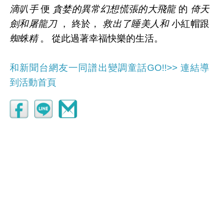
滴叭手
便
貪婪的異常幻想慌張的
大飛龍
的
倚天
劍和屠龍刀
， 終於，
救出了睡美人和
小紅帽跟
蜘蛛精
。 從此過著幸福快樂的生活。
和新聞台網友一同譜出變調童話GO!!>> 連結導
到活動首頁