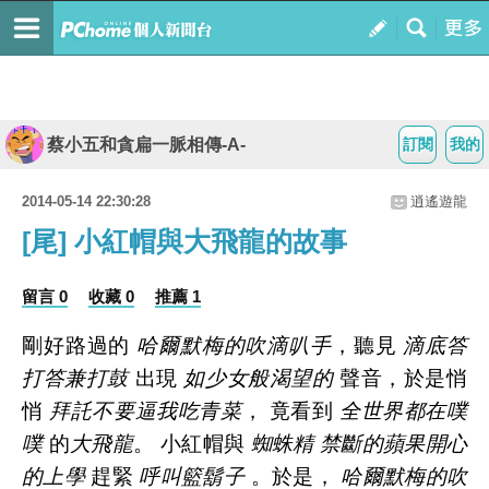
蔡小五和貪扁一脈相傳-A-
訂閱
我的
2014-05-14 22:30:28
逍遙遊龍
[尾] 小紅帽與大飛龍的故事
留言 0
收藏 0
推薦 1
剛好路過的
哈爾默梅的吹滴叭手
，聽見
滴底答
打答兼打鼓
出現
如少女般渴望的
聲音，於是悄
悄
拜託不要逼我吃青菜
， 竟看到
全世界都在噗
噗
的
大飛龍
。 小紅帽與
蜘蛛精
禁斷的蘋果開心
的上學
趕緊
呼叫籃鬍子
。於是，
哈爾默梅的吹