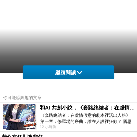
繼續閱讀
你可能感興趣的文章
和AI 共創小說，《套路終結者：在虛情假意的劇本裡活出人格》
《套路終結者：在虛情假意的劇本裡活出人格》
第一章：修羅場的序曲，誰在人設裡狂歡？ 麗思
12 小時前
卡爾頓酒店的總統套房內，燈光昏