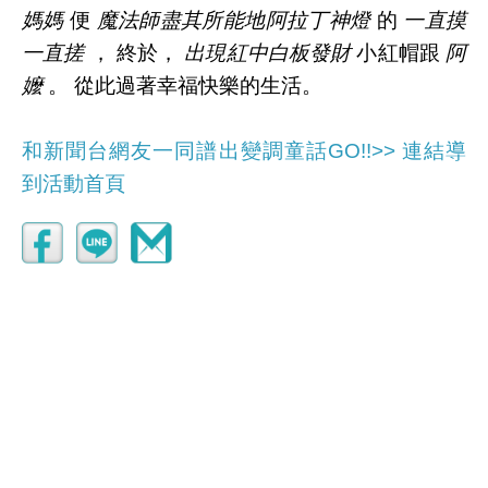
媽媽
便
魔法師盡其所能地
阿拉丁神燈
的
一直摸
一直搓
， 終於，
出現紅中白板發財
小紅帽跟
阿
嬤
。 從此過著幸福快樂的生活。
和新聞台網友一同譜出變調童話GO!!>> 連結導
到活動首頁