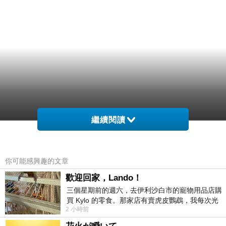
繼續閱讀
你可能感興趣的文章
歡迎回家，Lando！
三個星期前的週六，去伊利沙白市的寵物用品店購
買 Kylo 的零食。那家店有賣虎皮鸚鵡，我每次光
2 小時前
顧都會去看一下。他們偶爾會引進 C