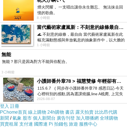
花火が瞬いて
煙火閃耀， 一支唱出讓你永生難忘、 無法抹去回
憶的歌曲。
8 小時前
當代藝術家盧嵐新：不刻意的線條最自由，讓色彩流動、筆觸自己說話
🌊 不刻意的線條，最自由 當代藝術家盧嵐新在此
幅充滿動態感與奔放氣息的抽象新作中，以大膽的
1 小時前
藍色顏料在白色畫布上揮灑、壓印與流淌
無能
無能？那只是因為對方不能與你配合。
3 小時前
小護師番外章78 > 福慧雙修 年輕卻有個老靈魂 ㄑ金剛經〉podcast
115.6.7 ( 同步存小護師番外章78 感恩日記-今天
心裡特別的感動,因為選課燒腦,line A梳爬, 上完失
2026-08-07
智課的她,特來傾
登入
註冊
PChome首頁
線上購物
24h購物
書店
露天拍賣
比比昂代購
新聞
/
氣象
股市
個人新聞台
廣告刊登
加入聯播網
全球購物
買賣租屋
支付連
國際連
Pi 拍錢包
旅遊
服務中心