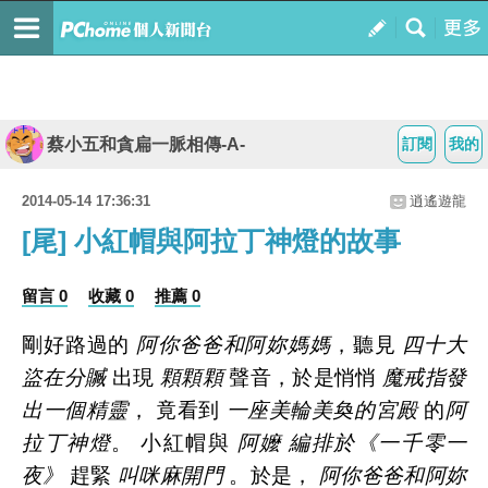
蔡小五和貪扁一脈相傳-A-
訂閱
我的
2014-05-14 17:36:31
逍遙遊龍
[尾] 小紅帽與阿拉丁神燈的故事
留言 0
收藏 0
推薦 0
剛好路過的
阿你爸爸和阿妳媽媽
，聽見
四十大
盜在分贓
出現
顆顆顆
聲音，於是悄悄
魔戒指發
出一個精靈
， 竟看到
一座美輪美奐的宮殿
的
阿
拉丁神燈
。 小紅帽與
阿嬤
編排於《一千零一
夜》
趕緊
叫咪麻開門
。於是，
阿你爸爸和阿妳