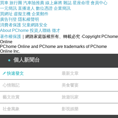
買車
旅行團
汽車險推薦
線上麻將
雜誌
星座命理
會員中心
一元簡訊
直播達人
數位憑證
企業簡訊
買網址
虛擬主機
企業郵件
廣告刊登
隱私權聲明
消費者保護
兒童網路安全
About PChome
投資人聯絡
徵才
著作權保護
｜網路家庭版權所有、轉載必究
‧Copyright PChome
Online
PChome Online and PChome are trademarks of PChome
Online Inc.
個人新聞台
快速發文
最新文章
心情雜記
美食饗宴
藝文欣賞
旅遊玩家
社會萬象
影視娛樂