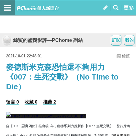
鯨鯊的塗鴨影評—PChome 副站
訂閱
我的
2021-10-01 22:48:01
鯨鯊
麥德斯米克森恐怕還不夠用力
《007：生死交戰》（No Time to
Die）
留言 0
收藏 0
推薦 2
自【
007
：惡魔四伏】推出後
6
年，龐德系列力推新作【
007
：生死交戰】，發行片商
也從原先合約中常駐的哥倫比亞影業罕見跳槽至環球影業，對我而言，
”
最早選擇延