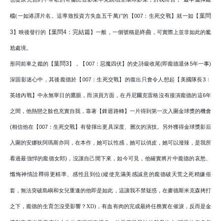
葉問
一如港譯片名。這導致投資方失血五千萬
的【
007
：生死交戰】就一如【
檔
(
)”
3
葉問
4
：完結篇
終曲
】映後發行的【
】一般，一個號稱是
，可實際上並非如此的尷
尬處境。
葉問
3
形同前車之鑑的【
】，【
007
：惡魔四伏】的史詩級收尾
(
即龐德退休
5
年一事
)
深固影迷心中，其後龐德於【
007
：生死交戰】的復出只會令人想起【美國隊長
3
：
英雄內戰】中永無寧日的鷹眼，而演員方面，在丹尼爾克雷格沒有接演龐德的這
6
年
之間，他熱戀之餘也充實自我，靠著【鋒迴路轉】一片得到第一次入圍金球獎的機會
(
相信他在【
007
：生死交戰】有發揮出更具深度、層次的演技。另外獲得金球獎影后
入圍的安娜狄阿瑪斯亦同，在本作，她可以性感，她可以俏皮，她可以潑辣，是我所
看過最強悍的龐德女郎
)
，沒讓自己閒下來，如今可見，他確實將片中龐德的哀愁、
懺悔神情詮釋得更精準、感性且到位
縱使充滿美感誠意的龐德破天荒之死稍嫌俗
(
套，無法突破島嶼和女兒重逢的他即是如此，這讓我不禁疑惑，在麥德斯米克森拷打
之下，龐德的生育怎沒受影響
？
，有血有肉的完成最終任務實在催淚，反而是金
XD)