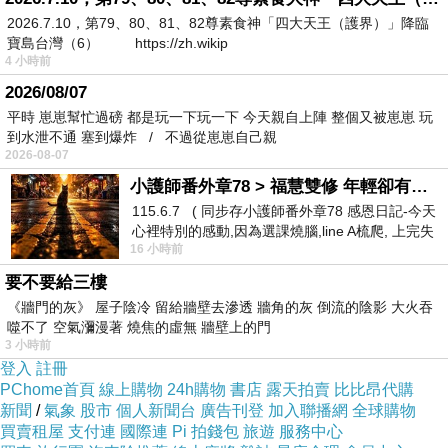
2026.7.10，第79、80、81、82尊素食神「四大天王（護界）」降臨
寶島台灣（6） https://zh.wikip
4 小時前
遠離海邊也不得安養《藍波：最後一滴血》（Rambo: Last Blood）
上一篇：
2026/08/07
少了宋仲基的《逃亡遊戲》（The Running Man）
下一篇：
平時 崽崽幫忙過磅 都是玩一下玩一下 今天親自上陣 整個又被崽崽 玩
到水泄不通 塞到爆炸 / 不過從崽崽自己親
2026-08-07
小護師番外章78 > 福慧雙修 年輕卻有個老靈魂 ㄑ金剛經〉podcast
115.6.7 ( 同步存小護師番外章78 感恩日記-今天
心裡特別的感動,因為選課燒腦,line A梳爬, 上完失
16 小時前
智課的她,特來傾
要不要給三樓
《牆門的灰》 屋子陰冷 留給牆壁去滲透 牆角的灰 倒流的陰影 大火吞
噬不了 空氣瀰漫著 燒焦的虛無 牆壁上的門
3 小時前
登入
註冊
PChome首頁
線上購物
24h購物
書店
露天拍賣
比比昂代購
新聞
/
氣象
股市
個人新聞台
廣告刊登
加入聯播網
全球購物
買賣租屋
支付連
國際連
Pi 拍錢包
旅遊
服務中心