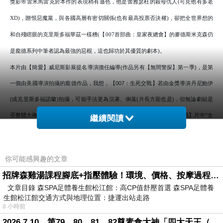
獎影帝雷米馬雷克於本作的表現稍有遜色，他是蕾雅瑟杜的殺母仇人
可見他有多老
(
，贈恨惡魔黨，與各國高層有密切關係
也有最高投票否決權
，卻把全世界想的
XD)
(
)
和自殘瞎眼的克里斯多福華茲一樣糟
【
首部曲：皇家夜總會】的麥德斯米克森仍
(
007
是龐德系列中筆者認為最強的惡棍，這也歸功於其優質的劇本
。
)
本片由【簡愛】威尼斯影展提名導演擔任編導
(
作品另有【無間警探】第一季
)
，是第
一個由美國導演拍攝的龐德作品，我想，【
007
：生死交戰】若由金獎導演丹尼鮑伊
(
或克里斯多福諾蘭
)
拍攝，可能手法更為沉著、俐落
(
片長方面也是
)
，但無論劇組是
否整體大換血，票房終究會賣座，筆者看來，秋季上映的【
007
：生死交戰】片中
女
“
繼續閱讀
黑人
007
的出現無疑是
政治正確
之下的考量
雖然丹尼爾克雷格演員本人略有言
”
“
”
(
辭
，環球影業首肯的龐德人選湯姆希德斯頓是否能坐在數不完的鈔票海裡
其爆雷特
)
(
你可能感興趣的文章
質又是否會被影迷欽點
，仍是存疑。
)
招牌森雞湯課程腳底+指壓體驗！環境、價格、按摩過程全紀錄，森SPA足體養生館松江館最新價格表
評分：★★★☆ [3.5/5]
文章目錄 森SPA足體養生館松江館：高CP值舒壓首選 森SPA足體養
！
安娜狄阿瑪斯
啊嘶
…
生館松江館交通方式與地理位置：捷運出站走路
8 小時前
2026.7.10，第79、80、81、82尊素食大神「四大天王（護界）」降臨寶島台灣（6）