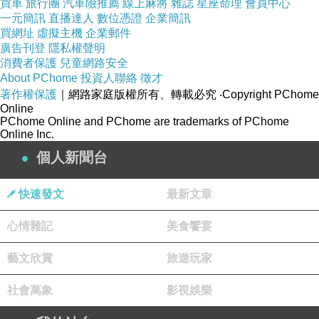
買車
旅行團
汽車險推薦
線上麻將
雜誌
星座命理
會員中心
一元簡訊
直播達人
數位憑證
企業簡訊
買網址
虛擬主機
企業郵件
廣告刊登
隱私權聲明
消費者保護
兒童網路安全
About PChome
投資人聯絡
徵才
著作權保護
｜網路家庭版權所有、轉載必究
‧Copyright PChome
Online
PChome Online and PChome are trademarks of PChome
Online Inc.
個人新聞台
快速發文
最新文章
心情雜記
美食饗宴
藝文欣賞
旅遊玩家
社會萬象
影視娛樂