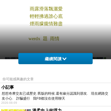
雨露滑落飄灑愛
輕輕拂過誰心底
煙雨朦朧情難盡
werdx
題 雨情
繼續閱讀
你可能感興趣的文章
小記事
想想奇摩交友已成歷史.舊版的時候.還有緣分認識到朋友. 現在網路交
友小心. 詐騙盛行 我FB都沒在使用聊天
2026-08-09
溫柔向上的浮力