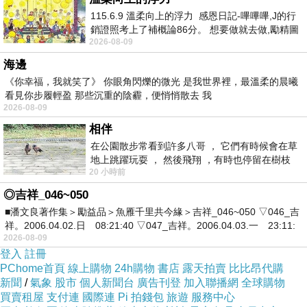
115.6.9 溫柔向上的浮力 感恩日記-嗶嗶嗶,J的行
銷證照考上了補概論86分。 想要做就去做,勵精圖
2026-08-09
治大成功,也是表法,堅持和努力
海邊
《你幸福，我就笑了》 你眼角閃爍的微光 是我世界裡，最溫柔的晨曦
看見你步履輕盈 那些沉重的陰霾，便悄悄散去 我
2026-08-09
werdx 題 殘夢
上一篇：
相伴
werdx 題 獨醉
下一篇：
在公園散步常看到許多八哥 ， 它們有時候會在草
地上跳躍玩耍 ， 然後飛翔 ，有時也停留在樹枝
20 小時前
上，它們身軀是咖啡色的，鳥喙是黃色
◎吉祥_046~050
■潘文良著作集＞勵益品＞魚雁千里共今緣＞吉祥_046~050 ▽046_吉
祥。2006.04.02.日 08:21:40 ▽047_吉祥。2006.04.03.一 23:11:
2026-08-09
登入
註冊
PChome首頁
線上購物
24h購物
書店
露天拍賣
比比昂代購
新聞
/
氣象
股市
個人新聞台
廣告刊登
加入聯播網
全球購物
買賣租屋
支付連
國際連
Pi 拍錢包
旅遊
服務中心