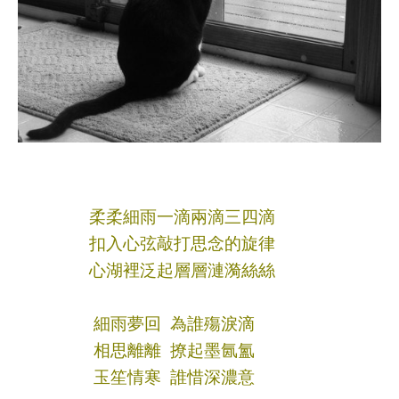
柔柔細雨一滴兩滴三四滴
扣入心弦敲打思念的旋律
心湖裡泛起層層漣漪絲絲
細雨夢回
為
誰殤淚滴
相思離離 撩起墨氤氳
玉笙情寒 誰惜深濃意