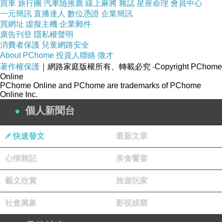
買車
旅行團
汽車險推薦
線上麻將
雜誌
星座命理
會員中心
一元簡訊
直播達人
數位憑證
企業簡訊
買網址
虛擬主機
企業郵件
廣告刊登
隱私權聲明
消費者保護
兒童網路安全
About PChome
投資人聯絡
徵才
著作權保護
｜網路家庭版權所有、轉載必究
‧Copyright PChome
Online
PChome Online and PChome are trademarks of PChome
Online Inc.
個人新聞台
快速發文
最新文章
心情雜記
美食饗宴
藝文欣賞
旅遊玩家
社會萬象
影視娛樂